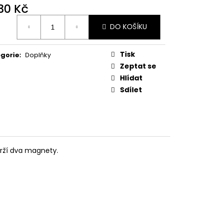
MAUSER
030 Kč
ná
DO KOŠÍKU
:
Tisk
gorie
:
Doplňky
Zeptat se
Hlídat
Sdílet
drží dva magnety.