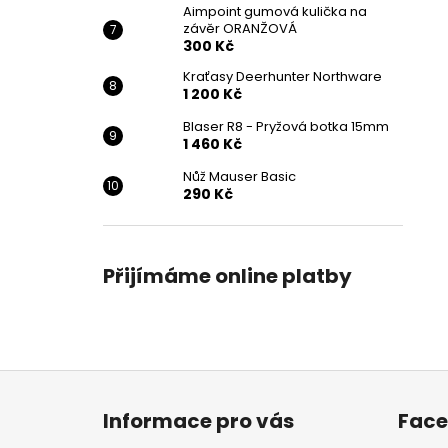
Aimpoint gumová kulička na
závěr ORANŽOVÁ
300 Kč
Kraťasy Deerhunter Northware
1 200 Kč
Blaser R8 - Pryžová botka 15mm
1 460 Kč
Nůž Mauser Basic
290 Kč
Přijímáme online platby
Z
á
Informace pro vás
Fac
p