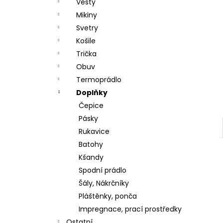
DÁRKOVÝ POUKAZ (DO POZNÁMKY
Vesty
e
NAPSAT JMÉNO OBDAROVANÉHO)
Mikiny
l
500 Kč
Svetry
Košile
Trička
Obuv
Termoprádlo
Doplňky
Čepice
Pásky
Rukavice
Batohy
Kšandy
Spodní prádlo
Šály, Nákrčníky
Pláštěnky, ponča
Impregnace, prací prostředky
Ostatní