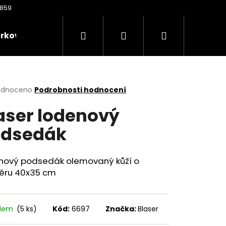
Hledat
Přihlášení
Nákupní
rkové poukazy
Oděvy
Kontakty
Nože
košík
rné
odnoceno
Podrobnosti hodnocení
cení
aser lodenový
ktu
dsedák
ček.
nový podsedák olemovaný kůží o
ěru 40x35 cm
Následující
adem
(5 ks)
Kód:
6697
Značka:
Blaser