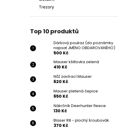
Trezory
Top 10 produktů
Dárkový poukaz (do poznámky
napsat JMÉNO OBDAROVANÉHO)
500 Kč
Mauser kšiltovka zelená
410 Kč
Nůž zavírací Mauser
620 Kč
Mauser pletená čepice
650 Kč
Nákrčník Deerhunter fleece
130 Kč
Blaser R8 - plochý šroubovák
370 Kč