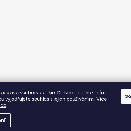
používá soubory cookie. Dalším procházením
S
 vyjadřujete souhlas s jejich používáním.. Více
zde
.
 Všechna práva vyhrazena.
Upravit nastavení cookies
ní