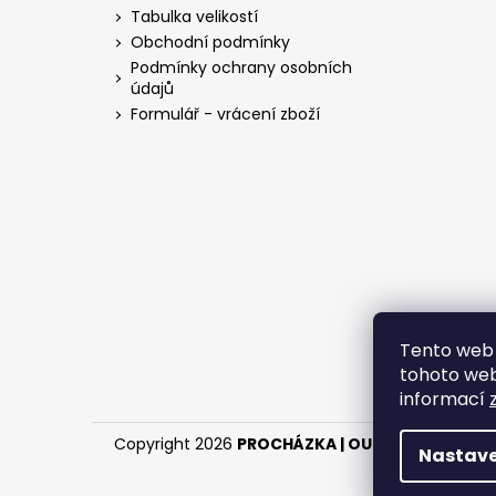
a
Tabulka velikostí
t
Obchodní podmínky
í
Podmínky ochrany osobních
údajů
Formulář - vrácení zboží
Tento web 
tohoto webu
informací
Copyright 2026
PROCHÁZKA | OUTDOOR - LOV
.
Nastave