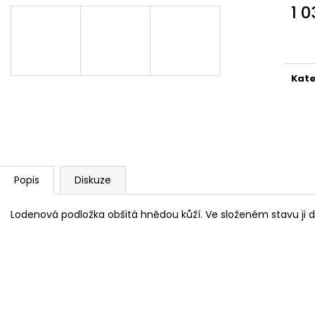
MAUSER KŠILTOVKA ZELENÁ
NŮŽ ZAVÍRACÍ 
1 
410 Kč
620 Kč
Měr
cena
Kate
Popis
Diskuze
Lodenová podložka obšitá hnědou kůží. Ve složeném stavu ji 