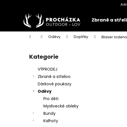
K
Přejít
na
o
obsah
Zpět
Zpět
š
Zbraně a střel
do
do
í
k
obchodu
obchodu
Domů
Oděvy
Doplňky
Blaser loden
P
o
Kategorie
Přeskočit
s
kategorie
t
VÝPRODEJ
r
Zbraně a střelivo
a
Dárkové poukazy
n
Oděvy
n
Pro děti
í
Myslivecké obleky
p
Bundy
a
Kalhoty
n