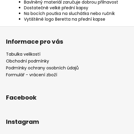
Bavlněný materiál zaručuje dobrou přilnavost
Dostatečně velké přední kapsy
Na bocích poutka na sluchátka nebo ručník
Vytištěné logo Beretta na přední kapse
Z
á
Informace pro vás
p
a
Tabulka velikostí
t
Obchodní podmínky
í
Podmínky ochrany osobních údajů
Formulář - vrácení zboží
Facebook
Instagram