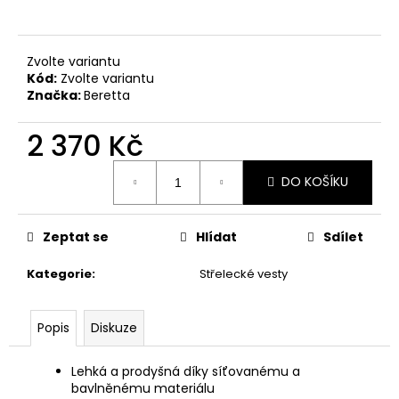
č
u
j
e
Zvolte variantu
m
Kód:
Zvolte variantu
Značka:
Beretta
e
2 370 Kč
NÁKRČNÍK
DEERHUNTER
Měrná
DO KOŠÍKU
FLEECE
cena:
130
Kč
Zeptat se
Hlídat
Sdílet
Kategorie
:
Střelecké vesty
Popis
Diskuze
Lehká a prodyšná díky síťovanému a
bavlněnému materiálu