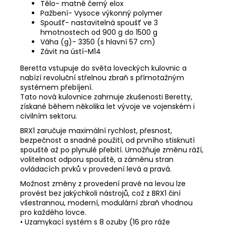
Tělo- matně černý elox
Pažbení- Vysoce výkonný polymer
Spoušť- nastavitelná spoušť ve 3
hmotnostech od 900 g do 1500 g
Váha (g)- 3350 (s hlavní 57 cm)
Závit na ústí-M14
Beretta vstupuje do světa loveckých kulovnic a
nabízí revoluční střelnou zbraň s přímotažným
systémem přebíjení.
Tato nová kulovnice zahrnuje zkušenosti Beretty,
získané během několika let vývoje ve vojenském i
civilním sektoru.
BRX1 zaručuje maximální rychlost, přesnost,
bezpečnost a snadné použití, od prvního stisknutí
spouště až po plynulé přebití. Umožňuje změnu ráží,
volitelnost odporu spouště, a záměnu stran
ovládacích prvků v provedení levá a pravá.
Možnost změny z provedení pravé na levou lze
provést bez jakýchkoli nástrojů, což z BRX1 činí
všestrannou, moderní, modulární zbraň vhodnou
pro každého lovce.
• Uzamykací systém s 8 ozuby (16 pro ráže