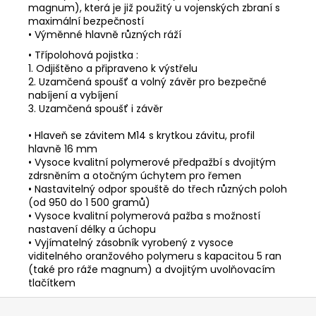
magnum), která je již použitý u vojenských zbraní s
maximální bezpečností
• Výměnné hlavně různých ráží
• Třípolohová pojistka :
1. Odjištěno a připraveno k výstřelu
2. Uzamčená spoušť a volný závěr pro bezpečné
nabíjení a vybíjení
3. Uzamčená spoušť i závěr
• Hlaveň se závitem M14 s krytkou závitu, profil
hlavně 16 mm
• Vysoce kvalitní polymerové předpažbí s dvojitým
zdrsněním a otočným úchytem pro řemen
• Nastavitelný odpor spouště do třech různých poloh
(od 950 do 1 500 gramů)
• Vysoce kvalitní polymerová pažba s možností
nastavení délky a úchopu
• Vyjímatelný zásobník vyrobený z vysoce
viditelného oranžového polymeru s kapacitou 5 ran
(také pro ráže magnum) a dvojitým uvolňovacím
tlačítk
Z