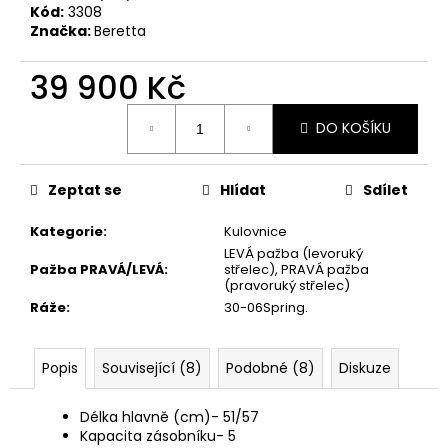
č
Kód:
3308
u
Značka:
Beretta
j
e
39 900 Kč
m
e
Měrná
DO KOŠÍKU
cena:
NÁKRČNÍK
DEERHUNTER
Zeptat se
Hlídat
Sdílet
FLEECE
130
Kategorie
:
Kulovnice
Kč
LEVÁ pažba (levoruký
Pažba PRAVÁ/LEVÁ
:
střelec), PRAVÁ pažba
(pravoruký střelec)
Ráže
:
30-06Spring.
Popis
Související (8)
Podobné (8)
Diskuze
Délka hlavně (cm)- 51/57
Kapacita zásobníku- 5