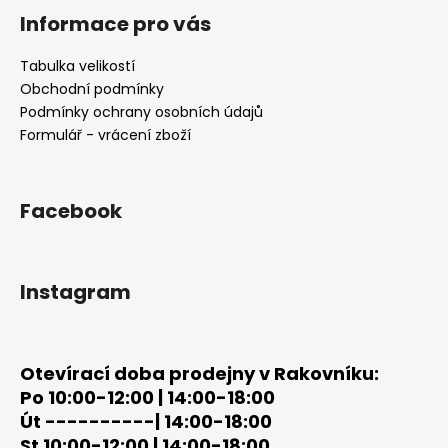
á
Informace pro vás
p
a
Tabulka velikostí
t
Obchodní podmínky
í
Podmínky ochrany osobních údajů
Formulář - vrácení zboží
Facebook
Instagram
Otevírací doba prodejny v Rakovníku:
Po 10:00-12:00 | 14:00-18:00
Út ----------| 14:00-18:00
St 10:00-12:00 | 14:00-18:00