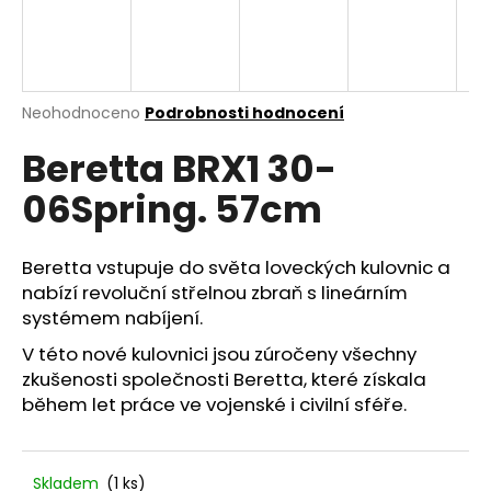
a
j
í
t
Průměrné
Neohodnoceno
Podrobnosti hodnocení
hodnocení
?
Beretta BRX1 30-
produktu
je
06Spring. 57cm
0,0
z
5
HLEDAT
hvězdiček.
Beretta vstupuje do světa loveckých kulovnic a
nabízí revoluční střelnou zbraň s lineárním
systémem nabíjení.
D
V této nové kulovnici jsou zúročeny všechny
o
zkušenosti společnosti Beretta, které získala
p
během let práce ve vojenské i civilní sféře.
o
r
u
Skladem
(1 ks)