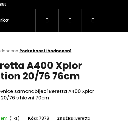
Hledat
Přihlášení
Nákupní
rkové poukazy
Oděvy
Kontakty
Nože
košík
rné
odnoceno
Podrobnosti hodnocení
cení
retta A400 Xplor
ktu
tion 20/76 76cm
ček.
ovnice samonabíjecí Beretta A400 Xplor
i 20/76 s hlavní 70cm
Následující
adem
(1 ks)
Kód:
7878
Značka:
Beretta