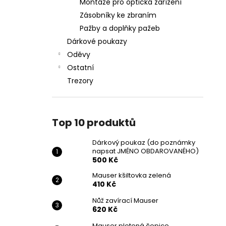
Montáže pro optická zařízení
Zásobníky ke zbraním
Pažby a doplňky pažeb
Dárkové poukazy
Oděvy
Ostatní
Trezory
Top 10 produktů
Dárkový poukaz (do poznámky
napsat JMÉNO OBDAROVANÉHO)
500 Kč
Mauser kšiltovka zelená
410 Kč
Nůž zavírací Mauser
620 Kč
Mauser pletená čepice