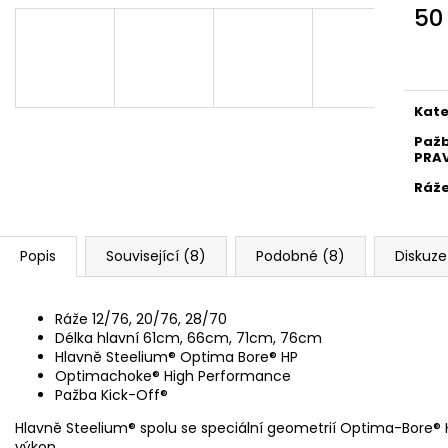
MAUSER KŠILTOVKA ZELENÁ
NŮŽ ZAVÍRACÍ 
50
410 Kč
620 Kč
Měr
cena
Kate
Paž
PRAV
Ráž
Popis
Související (8)
Podobné (8)
Diskuze
Ráže 12/76, 20/76, 28/70
Délka hlavní 61cm, 66cm, 71cm, 76cm
Hlavně Steelium® Optima Bore® HP
Optimachoke® High Performance
Pažba Kick-Off®
Hlavně Steelium® spolu se speciální geometrií Optima-Bore® HP
výkon.