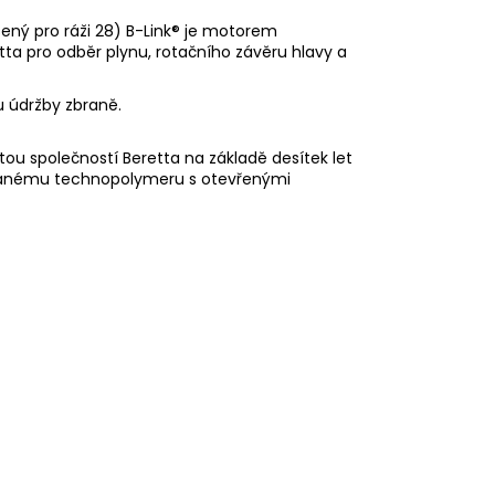
ný pro ráži 28) B-Link® je motorem
a pro odběr plynu, rotačního závěru hlavy a
hu údržby zbraně.
tou společností Beretta na základě desítek let
dovanému technopolymeru s otevřenými