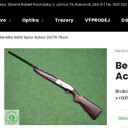
ivo
Optika
Trezory
VÝPRODEJ
Dá
Co potřebujete najít?
Beretta A400 Xplor Action 20/76 76cm
Průmě
Neoh
HLEDAT
hodno
Be
produ
je
Ac
0,0
Doporučujeme
z
5
hvězdi
Brok
v ráž
Skl