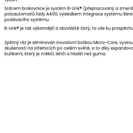
Srdcem brokovnice je systém B-Link® (přepracovaný a zmenše
poloautomatů řady A400, výsledkem integrace systému Berett
podávacího systému.
B-Link® je tak výkonnější a obzvláště čistý, to vše ku prospěc
Zpětný ráz je eliminován inovativní botkou Micro-Core, vyvinu
zkušeností na střelnicích po celém světě, a to díky expan
buňkami, který je měkčí, lehčí a hladší než guma.