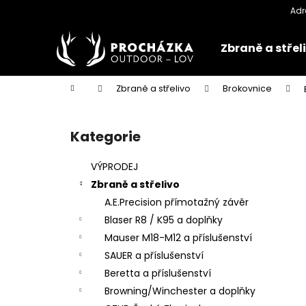
K
Přejít
na
o
obsah
Zpět
Zpět
š
Zbraně a střel
do
do
í
k
obchodu
obchodu
Domů
Zbraně a střelivo
Brokovnice
P
o
Kategorie
Přeskočit
s
kategorie
t
VÝPRODEJ
r
Zbraně a střelivo
a
A.E.Precision přímotažný závěr
n
Blaser R8 / K95 a doplňky
n
Mauser M18-M12 a příslušenství
í
SAUER a příslušenství
p
Beretta a příslušenství
a
Browning/Winchester a doplňky
n