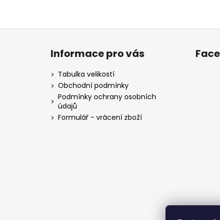
Z
á
Informace pro vás
Fac
p
a
Tabulka velikostí
t
Obchodní podmínky
í
Podmínky ochrany osobních
údajů
Formulář - vrácení zboží