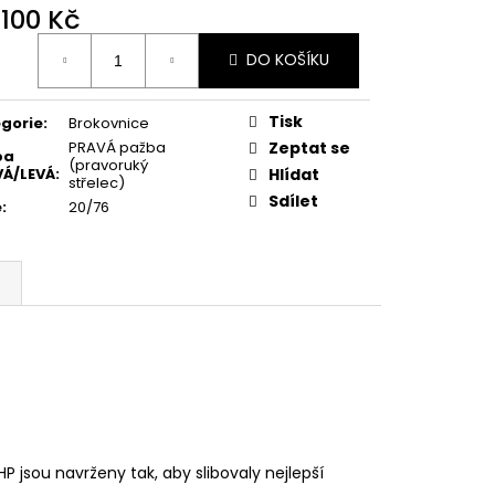
MAUSER
 100 Kč
ná
DO KOŠÍKU
:
Tisk
gorie
:
Brokovnice
PRAVÁ pažba
Zeptat se
ba
(pravoruký
Á/LEVÁ
:
Hlídat
střelec)
Sdílet
e
:
20/76
 jsou navrženy tak, aby slibovaly nejlepší