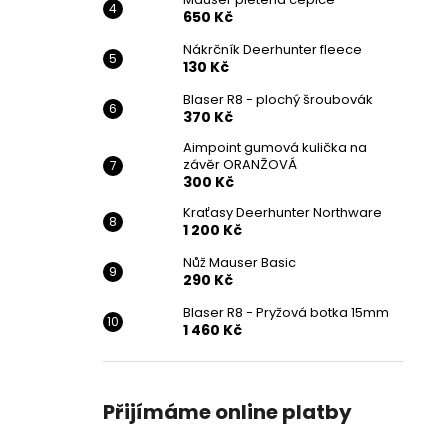
650 Kč
Nákrčník Deerhunter fleece
130 Kč
Blaser R8 - plochý šroubovák
370 Kč
Aimpoint gumová kulička na
závěr ORANŽOVÁ
300 Kč
Kraťasy Deerhunter Northware
1 200 Kč
Nůž Mauser Basic
290 Kč
Blaser R8 - Pryžová botka 15mm
1 460 Kč
Přijímáme online platby