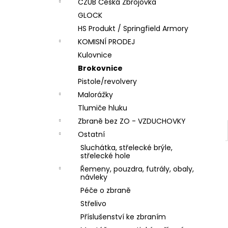
DÁRKOVÝ POUKAZ (DO POZNÁMKY
CZUB Česká Zbrojovka
e
NAPSAT JMÉNO OBDAROVANÉHO)
GLOCK
l
500 Kč
HS Produkt / Springfield Armory
KOMISNÍ PRODEJ
Kulovnice
Brokovnice
Pistole/revolvery
Malorážky
Tlumiče hluku
Zbraně bez ZO - VZDUCHOVKY
Ostatní
Sluchátka, střelecké brýle,
střelecké hole
Řemeny, pouzdra, futrály, obaly,
návleky
Péče o zbraně
Střelivo
Příslušenství ke zbraním