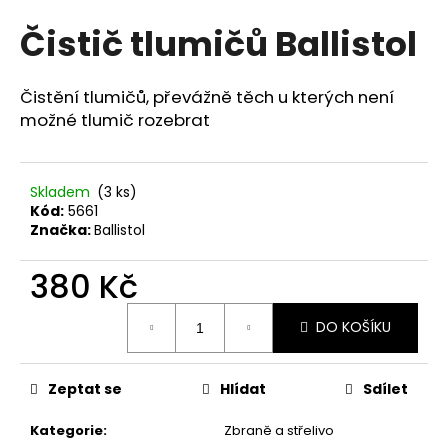
hodnocení
a
Čistič tlumičů Ballistol
produktu
j
je
0,0
í
z
Čistění tlumičů, převážně těch u kterých není
t
5
možné tlumič rozebrat
?
hvězdiček.
Skladem
(3 ks)
Kód:
5661
Značka:
Ballistol
HLEDAT
380 Kč
Měrná
D
DO KOŠÍKU
cena:
o
p
o
Zeptat se
Hlídat
Sdílet
r
u
Kategorie
:
Zbraně a střelivo