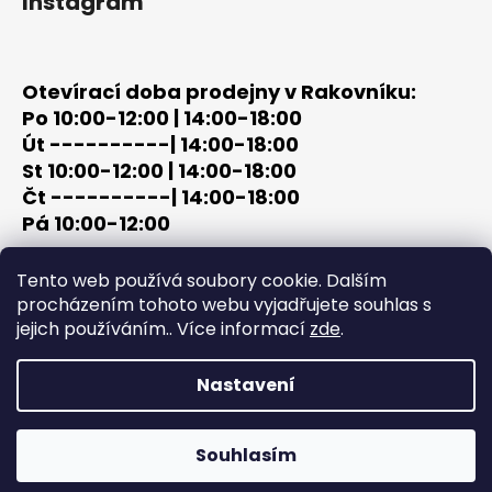
Instagram
Otevírací doba prodejny v Rakovníku:
Po 10:00-12:00 | 14:00-18:00
Út ----------| 14:00-18:00
St 10:00-12:00 | 14:00-18:00
Čt ----------| 14:00-18:00
Pá 10:00-12:00
tel: +420 603 320 859
Tento web používá soubory cookie. Dalším
email: terc-zbrane@seznam.cz
procházením tohoto webu vyjadřujete souhlas s
jejich používáním.. Více informací
zde
.
Nastavení
Vytvořil Shoptet
Copyright 2026
PROCHÁZKA | OUTDOOR - LOV
. Všechna
Souhlasím
práva vyhrazena.
Upravit nastavení cookies