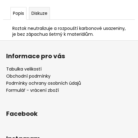
č
u
Popis
Diskuze
j
e
m
Roztok neutralizuje a rozpouští karbonové usazeniny,
e
je bez zápachua šetrný k materiálům.
Z
á
BLASER
Informace pro vás
R8
p
-
a
PLOCHÝ
Tabulka velikostí
ŠROUBOVÁK
t
Obchodní podmínky
370
í
Podmínky ochrany osobních údajů
Kč
Formulář - vrácení zboží
Facebook