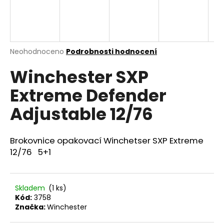
a
j
í
t
Průměrné
Neohodnoceno
Podrobnosti hodnocení
hodnocení
?
Winchester SXP
produktu
je
Extreme Defender
0,0
z
Adjustable 12/76
5
HLEDAT
hvězdiček.
Brokovnice opakovací Winchetser SXP Extreme
12/76 5+1
D
o
p
Skladem
(1 ks)
o
Kód:
3758
r
Značka:
Winchester
u