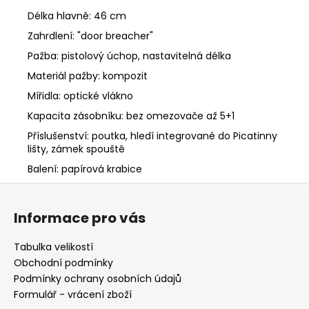
Délka hlavně: 46 cm
Zahrdlení: "door breacher"
Pažba: pistolový úchop, nastavitelná délka
Materiál pažby: kompozit
Mířidla: optické vlákno
Kapacita zásobníku: bez omezovače až 5+1
Příslušenství: poutka, hledí integrované do Picatinny
lišty, zámek spouště
Balení: papírová krabice
Z
á
Informace pro vás
p
a
Tabulka velikostí
t
Obchodní podmínky
í
Podmínky ochrany osobních údajů
Formulář - vrácení zboží