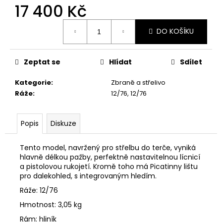
č
17 400 Kč
u
j
Měrná
DO KOŠÍKU
e
cena:
m
e
Zeptat se
Hlídat
Sdílet
Kategorie
:
Zbraně a střelivo
MAUSER
KŠILTOVKA
Ráže
:
12/76, 12/76
ZELENÁ
410
Kč
Popis
Diskuze
Tento model, navržený pro střelbu do terče, vyniká
hlavně délkou pažby, perfektně nastavitelnou lícnicí
a pistolovou rukojetí. Kromě toho má Picatinny lištu
pro dalekohled, s integrovaným hledím.
Ráže: 12/76
Hmotnost: 3,05 kg
Rám: hliník