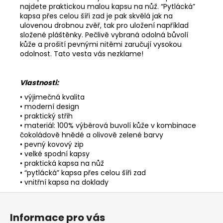
najdete praktickou malou kapsu na nůž. “Pytlácká”
kapsa přes celou šíři zad je pak skvělá jak na
ulovenou drobnou zvěř, tak pro uložení například
složené pláštěnky. Pečlivě vybraná odolná bůvolí
kůže a prošití pevnými nitěmi zaručují vysokou
odolnost. Tato vesta vás nezklame!
Vlastnosti:
• výjimečná kvalita
• moderní design
• praktický střih
• materiál: 100% výběrová buvolí kůže v kombinace
čokoládově hnědé a olivově zelené barvy
• pevný kovový zip
• velké spodní kapsy
• praktická kapsa na nůž
• “pytlácká” kapsa přes celou šíři zad
• vnitřní kapsa na doklady
Z
á
Informace pro vás