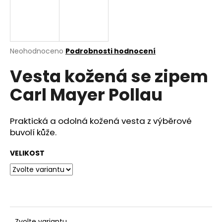
a
j
í
t
Průměrné
Neohodnoceno
Podrobnosti hodnocení
hodnocení
?
Vesta kožená se zipem
produktu
je
Carl Mayer Pollau
0,0
z
5
HLEDAT
hvězdiček.
Praktická a odolná kožená vesta z výběrové
buvolí kůže.
VELIKOST
D
o
p
o
r
u
Zvolte variantu