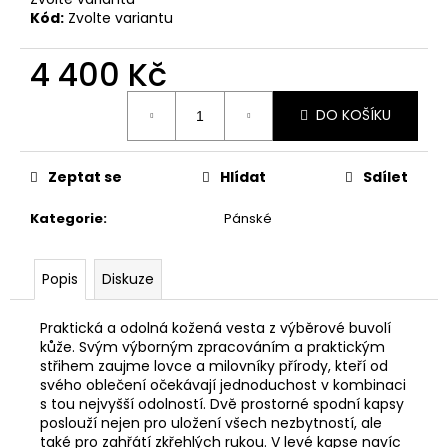
č
Kód:
Zvolte variantu
u
j
4 400 Kč
e
m
Měrná
e
DO KOŠÍKU
cena:
MAUSER
Zeptat se
Hlídat
Sdílet
KŠILTOVKA
ZELENÁ
Kategorie
:
Pánské
410
Kč
Popis
Diskuze
Praktická a odolná kožená vesta z výběrové buvolí
kůže. Svým výborným zpracováním a praktickým
střihem zaujme lovce a milovníky přírody, kteří od
svého oblečení očekávají jednoduchost v kombinaci
s tou nejvyšší odolností. Dvě prostorné spodní kapsy
poslouží nejen pro uložení všech nezbytností, ale
také pro zahřátí zkřehlých rukou. V levé kapse navíc