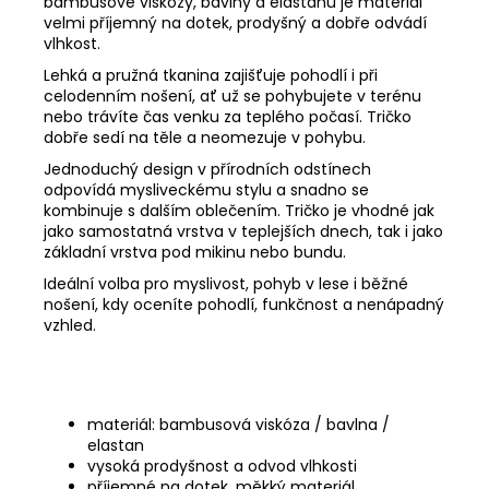
bambusové viskózy, bavlny a elastanu je materiál
velmi příjemný na dotek, prodyšný a dobře odvádí
vlhkost.
Lehká a pružná tkanina zajišťuje pohodlí i při
celodenním nošení, ať už se pohybujete v terénu
nebo trávíte čas venku za teplého počasí. Tričko
dobře sedí na těle a neomezuje v pohybu.
Jednoduchý design v přírodních odstínech
odpovídá mysliveckému stylu a snadno se
kombinuje s dalším oblečením. Tričko je vhodné jak
jako samostatná vrstva v teplejších dnech, tak i jako
základní vrstva pod mikinu nebo bundu.
Ideální volba pro myslivost, pohyb v lese i běžné
nošení, kdy oceníte pohodlí, funkčnost a nenápadný
vzhled.
materiál: bambusová viskóza / bavlna /
elastan
vysoká prodyšnost a odvod vlhkosti
příjemné na dotek, měkký materiál