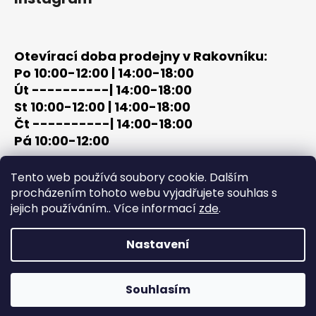
Otevírací doba prodejny v Rakovníku:
Po 10:00-12:00 | 14:00-18:00
Út ----------| 14:00-18:00
St 10:00-12:00 | 14:00-18:00
Čt ----------| 14:00-18:00
Pá 10:00-12:00
tel: +420 603 320 859
Tento web používá soubory cookie. Dalším
email: terc-zbrane@seznam.cz
procházením tohoto webu vyjadřujete souhlas s
jejich používáním.. Více informací
zde
.
Nastavení
Vytvořil Shoptet
Copyright 2026
PROCHÁZKA | OUTDOOR - LOV
. Všechna
Souhlasím
práva vyhrazena.
Upravit nastavení cookies