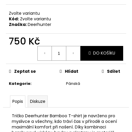
č
u
j
Zvolte variantu
Kód:
Zvolte variantu
e
Značka:
Deerhunter
m
e
750 Kč
Měrná
MAUSER
DO KOŠÍKU
cena:
KŠILTOVKA
ZELENÁ
410
Zeptat se
Hlídat
Sdílet
Kč
Kategorie
:
Pánská
Popis
Diskuze
Tričko Deerhunter Bamboo T-shirt je navrženo pro
myslivce a všechny, kdo tráví čas v přírodě a ocení
maximální komfort při nošení. Díky kombinaci