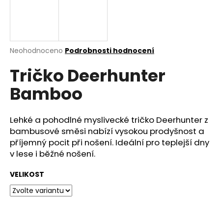
a
j
í
t
Průměrné
Neohodnoceno
Podrobnosti hodnocení
hodnocení
?
Tričko Deerhunter
produktu
je
Bamboo
0,0
z
5
HLEDAT
hvězdiček.
Lehké a pohodlné myslivecké tričko Deerhunter z
bambusové směsi nabízí vysokou prodyšnost a
příjemný pocit při nošení. Ideální pro teplejší dny
v lese i běžné nošení.
D
o
VELIKOST
p
o
r
u