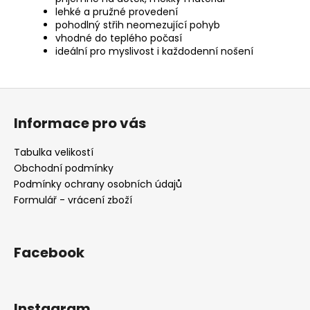
lehké a pružné provedení
pohodlný střih neomezující pohyb
vhodné do teplého počasí
ideální pro myslivost i každodenní nošení
Z
á
Informace pro vás
p
a
Tabulka velikostí
t
Obchodní podmínky
í
Podmínky ochrany osobních údajů
Formulář - vrácení zboží
Facebook
Instagram