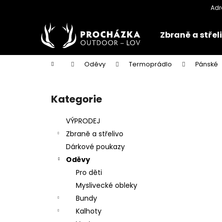
K
Přejít
na
o
obsah
Zpět
Zpět
š
Zbraně a střel
do
do
í
k
obchodu
obchodu
Domů
Oděvy
Termoprádlo
Pánské
P
o
Kategorie
Přeskočit
s
kategorie
t
VÝPRODEJ
r
Zbraně a střelivo
a
Dárkové poukazy
n
Oděvy
n
Pro děti
í
Myslivecké obleky
p
Bundy
a
Kalhoty
n