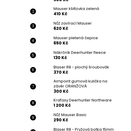
Mauser kšiltovka zelená
410 Kč
Nůž zavírací Mauser
620 Kč
Mauser pletená čepice
650 Kč
Nákrčník Deerhunter fleece
130 Kč
Blaser R8 - plochý šroubovák
370 Kč
Aimpoint gumová kulička na
závěr ORANŽOVÁ
300 Kč
Kraťasy Deerhunter Northware
1 200 Kč
Nůž Mauser Basic
290 Kč
Blaser R8 - Pryžová botka 15mm