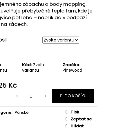
MAUSER
íjemného zápachu a body mapping,
 uvolňuje přebytečné teplo tam, kde je
jvíce potřeba – například v podpaží
 na zádech.
OST
te
Kód:
Zvolte
Značka:
antu
variantu
Pinewood
925 Kč
ná
DO KOŠÍKU
:
Tisk
gorie
:
Pánské
Zeptat se
Hlídat