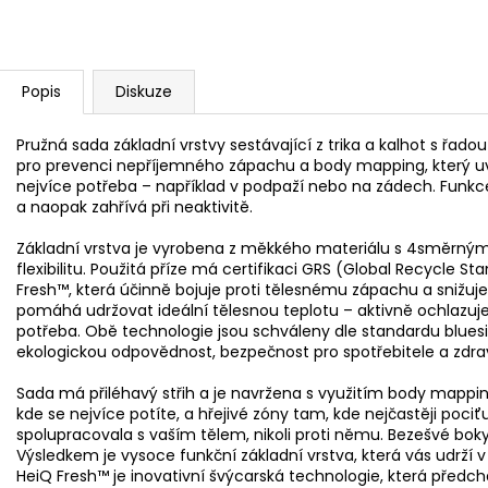
Popis
Diskuze
Pružná sada základní vrstvy sestávající z trika a kalhot s řado
pro prevenci nepříjemného zápachu a body mapping, který uv
nejvíce potřeba – například v podpaží nebo na zádech. Funkc
a naopak zahřívá při neaktivitě.
Základní vrstva je vyrobena z měkkého materiálu s 4směrným
flexibilitu. Použitá příze má certifikaci GRS (Global Recycle S
Fresh™, která účinně bojuje proti tělesnému zápachu a snižu
pomáhá udržovat ideální tělesnou teplotu – aktivně ochlazuje
potřeba. Obě technologie jsou schváleny dle standardu blues
ekologickou odpovědnost, bezpečnost pro spotřebitele a zdrav
Sada má přiléhavý střih a je navržena s využitím body mappi
kde se nejvíce potíte, a hřejivé zóny tam, kde nejčastěji pociť
spolupracovala s vaším tělem, nikoli proti němu. Bezešvé boky 
Výsledkem je vysoce funkční základní vrstva, která vás udrží v
HeiQ Fresh™ je inovativní švýcarská technologie, která předch