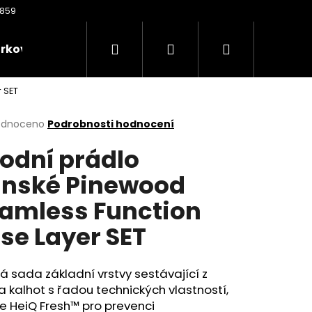
Hledat
Přihlášení
Nákupní
rkové poukazy
Oděvy
Kontakty
Nože
 SET
košík
rné
odnoceno
Podrobnosti hodnocení
cení
odní prádlo
ktu
nské Pinewood
amless Function
ček.
se Layer SET
Následující
á sada základní vrstvy sestávající z
 a kalhot s řadou technických vlastností,
je HeiQ Fresh™ pro prevenci