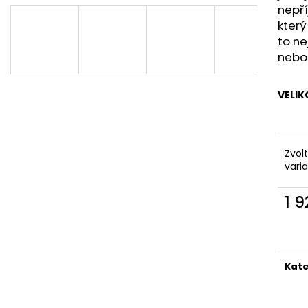
MAUSER KŠILTOVKA ZELENÁ
NŮŽ ZAVÍRACÍ 
nepř
410 Kč
620 Kč
který
to ne
nebo
VELIK
Zvol
vari
1 
Měr
cena
Kate