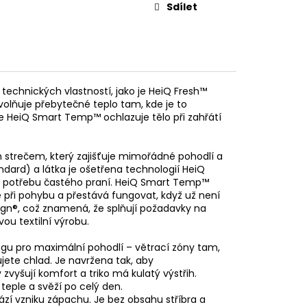
Sdílet
u technických vlastností, jako je HeiQ Fresh™
olňuje přebytečné teplo tam, kde je to
e HeiQ Smart Temp™ ochlazuje tělo při zahřátí
 strečem, který zajišťuje mimořádné pohodlí a
tandard) a látka je ošetřena technologií HeiQ
je potřebu častého praní. HeiQ Smart Temp™
 při pohybu a přestává fungovat, když už není
ign®, což znamená, že splňují požadavky na
ou textilní výrobu.
ngu pro maximální pohodlí – větrací zóny tam,
ujete chlad. Je navržena tak, aby
zvyšují komfort a triko má kulatý výstřih.
 teple a svěží po celý den.
ází vzniku zápachu. Je bez obsahu stříbra a