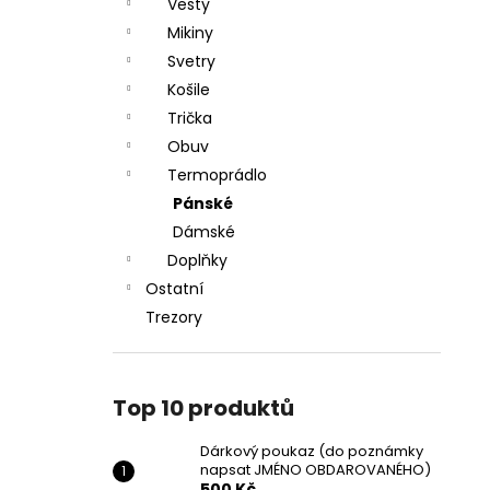
DÁRKOVÝ POUKAZ (DO POZNÁMKY
Vesty
e
NAPSAT JMÉNO OBDAROVANÉHO)
Mikiny
l
500 Kč
Svetry
Košile
Trička
Obuv
Termoprádlo
Pánské
Dámské
Doplňky
Ostatní
Trezory
Top 10 produktů
Dárkový poukaz (do poznámky
napsat JMÉNO OBDAROVANÉHO)
500 Kč