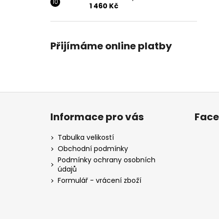
1 460 Kč
Přijímáme online platby
Z
á
Informace pro vás
Fac
p
a
Tabulka velikostí
t
Obchodní podmínky
í
Podmínky ochrany osobních
údajů
Formulář - vrácení zboží