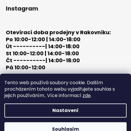
Instagram
Otevírací doba prodejny v Rakovníku:
Po 10:00-12:00 | 14:00-18:00
Út ----------| 14:00-18:00
St 10:00-12:00 | 14:00-18:00
Čt ----------| 14:00-18:00
Pá 10:00-12:00
tel: +420 603 320 859
Tento web používá soubory cookie. Dalším
email: terc-zbrane@seznam.cz
procházením tohoto webu vyjadřujete souhlas s
jejich používáním.. Více informací
zde
.
Nastavení
Vytvořil Shoptet
Copyright 2026
PROCHÁZKA | OUTDOOR - LOV
. Všechna
Souhlasím
práva vyhrazena.
Upravit nastavení cookies