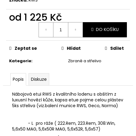
č
u
j
od
1 225 Kč
e
Měrná
m
DO KOŠÍKU
cena:
e
Zeptat se
Hlídat
Sdílet
MAUSER
KŠILTOVKA
Kategorie
:
Zbraně a střelivo
ZELENÁ
410
Kč
Popis
Diskuze
Nábojová etui RWS z kvalitního lodenu s obšitím z
luxusní hovězí kůže, kapsa etue pojme celou plástev
5ks střeliva (viz.balení munice RWS, Geco, Norma)
- L pro ráže ( 222.Rem, 223.Rem, 308.Win,
5,6x50 MAG, 5,6x50R MAG, 5,6x52R, 5,6x57)