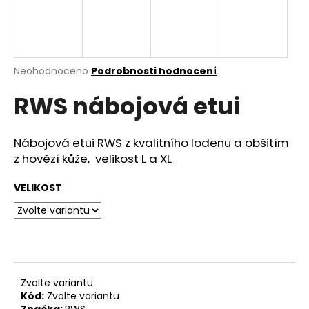
a
j
í
t
Průměrné
Neohodnoceno
Podrobnosti hodnocení
hodnocení
?
RWS nábojová etui
produktu
je
0,0
z
Nábojová etui RWS z kvalitního lodenu a obšitím
5
z hovězí kůže, velikost L a XL
HLEDAT
hvězdiček.
VELIKOST
D
o
p
o
r
Zvolte variantu
u
Kód:
Zvolte variantu
Značka:
RWS