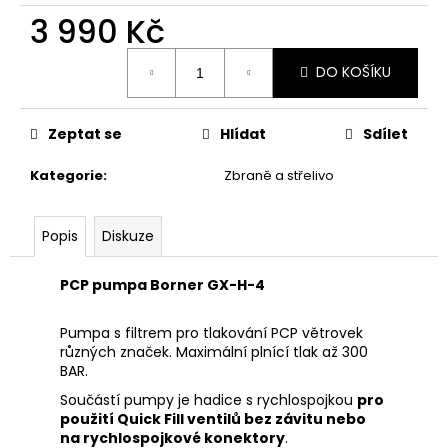
č
3 990 Kč
u
j
Měrná
e
DO KOŠÍKU
cena:
m
e
Zeptat se
Hlídat
Sdílet
KRAŤASY
Kategorie
:
Zbraně a střelivo
DEERHUNTER
NORTHWARE
1
Popis
Diskuze
200
Kč
Původně:
PCP pumpa Borner GX-H-4
2
500
Pumpa s filtrem pro tlakování PCP větrovek
Kč
různých značek. Maximální plnící tlak až 300
BAR.
Součástí pumpy je hadice s rychlospojkou
pro
použití Quick Fill ventilů bez závitu nebo
na rychlospojkové konektory
.