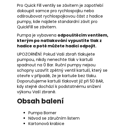
Pro Quick Fill ventily se závitem je zapotřebí
dokoupit
samce pro rychlospojku
nebo
odšroubovat rychlospojkovou část z hadice
pumpy, kde najdete standardní závit pro
QuickFill se závitem.
Pumpa je vybavena
odpouštěcím ventilem,
kterým po natlakování vypustíte tlak z
hadice a poté můžete hadici odpojit.
UPOZORNĚNÍ:
Pokud Vaši zbraň tlakujete
pumpou, nikdy nenechte tlak v kartuši
spadnout na 0 Bar. Ruční pumpy nejsou
schopny uzavřít zpětný ventil kartuší, který se
otevře v případě, že je kartuše bez tlaku.
Doporučujeme kartuši tlakovat již při 50 BAR,
kdy stejně dochází k podstatnému snížení
výkonu Vaší zbraně.
Obsah balení
Pumpa Borner
Návod se záručním listem
Kartonová krabice