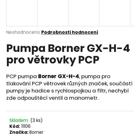
a
j
í
t
Průměrné
Neohodnoceno
Podrobnosti hodnocení
hodnocení
?
Pumpa Borner GX-H-4
produktu
je
pro větrovky PCP
0,0
z
5
HLEDAT
hvězdiček.
PCP pumpa
Borner GX-H-4
, pumpa pro
tlakování PCP větrovek různých značek, součástí
pumpy je hadice s rychlospojkou a filtr, nechybí
zde odpouštěcí ventil a manometr.
D
o
p
o
Skladem
(3 ks)
r
Kód:
11106
Značka:
Borner
u