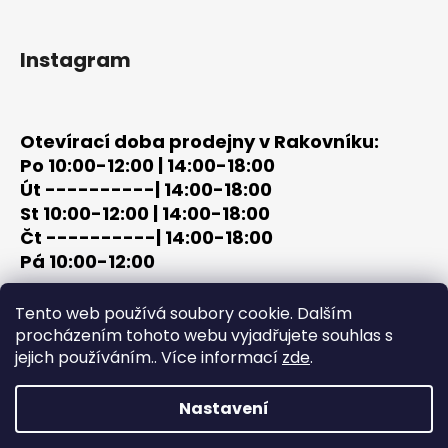
Instagram
Otevírací doba prodejny v Rakovníku:
Po 10:00-12:00 | 14:00-18:00
Út ----------| 14:00-18:00
St 10:00-12:00 | 14:00-18:00
Čt ----------| 14:00-18:00
Pá 10:00-12:00
tel: +420 603 320 859
Tento web používá soubory cookie. Dalším
email: terc-zbrane@seznam.cz
procházením tohoto webu vyjadřujete souhlas s
jejich používáním.. Více informací
zde
.
Nastavení
Vytvořil Shoptet