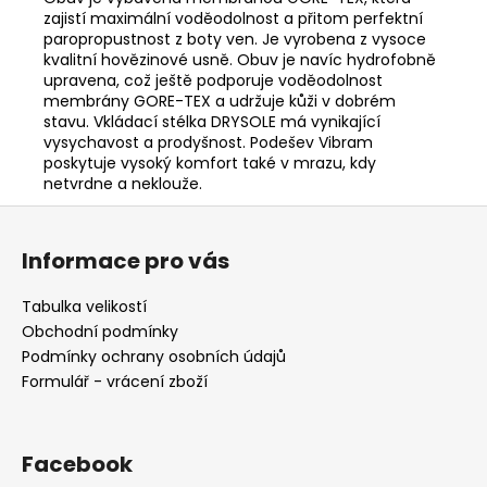
zajistí maximální voděodolnost a přitom perfektní
paropropustnost z boty ven. Je vyrobena z vysoce
kvalitní hovězinové usně. Obuv je navíc hydrofobně
upravena, což ještě podporuje voděodolnost
membrány GORE-TEX a udržuje kůži v dobrém
stavu. Vkládací stélka DRYSOLE má vynikající
vysychavost a prodyšnost. Podešev Vibram
poskytuje vysoký komfort také v mrazu, kdy
netvrdne a neklouže.
Z
á
Informace pro vás
p
a
Tabulka velikostí
t
Obchodní podmínky
í
Podmínky ochrany osobních údajů
Formulář - vrácení zboží
Facebook