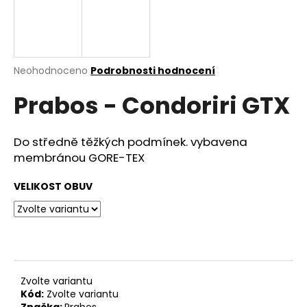
a
j
í
t
Průměrné
Neohodnoceno
Podrobnosti hodnocení
hodnocení
?
Prabos - Condoriri GTX
produktu
je
0,0
z
Do středně těžkých podmínek. vybavena
5
membránou GORE-TEX
HLEDAT
hvězdiček.
VELIKOST OBUV
D
o
p
o
r
Zvolte variantu
u
Kód:
Zvolte variantu
Značka:
Prabos