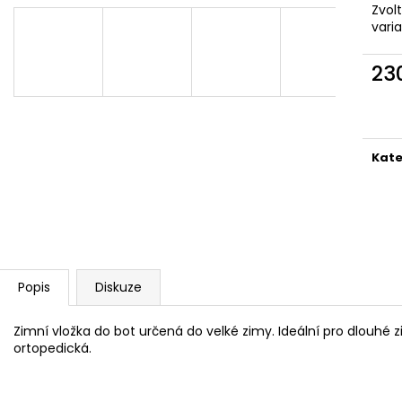
MAUSER KŠILTOVKA ZELENÁ
NŮŽ ZAVÍRACÍ 
Zvol
vari
410 Kč
620 Kč
23
Měr
cena
Kate
Popis
Diskuze
Zimní vložka do bot určená do velké zimy. Ideální pro dlouhé
ortopedická.