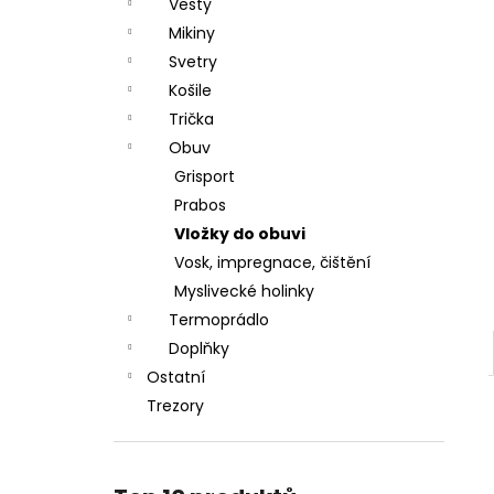
DÁRKOVÝ POUKAZ (DO POZNÁMKY
Vesty
e
NAPSAT JMÉNO OBDAROVANÉHO)
Mikiny
l
500 Kč
Svetry
Košile
Trička
Obuv
Grisport
Prabos
Vložky do obuvi
Vosk, impregnace, čištění
Myslivecké holinky
Termoprádlo
Doplňky
Ostatní
Trezory