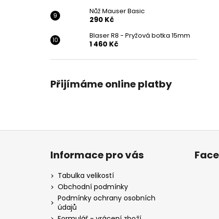
Nůž Mauser Basic
290 Kč
Blaser R8 - Pryžová botka 15mm
1 460 Kč
Přijímáme online platby
Z
á
Informace pro vás
Fac
p
a
Tabulka velikostí
t
Obchodní podmínky
í
Podmínky ochrany osobních
údajů
Formulář - vrácení zboží