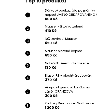
Top 10 produktů
Dárkový poukaz (do poznámky
napsat JMÉNO OBDAROVANÉHO)
500 Kč
Mauser kšiltovka zelená
410 Kč
Nůž zavírací Mauser
620 Kč
Mauser pletená čepice
650 Kč
Nákrčník Deerhunter fleece
130 Kč
Blaser R8 - plochý šroubovák
370 Kč
Aimpoint gumová kulička na
závěr ORANŽOVÁ
300 Kč
Kraťasy Deerhunter Northware
1 200 Kč