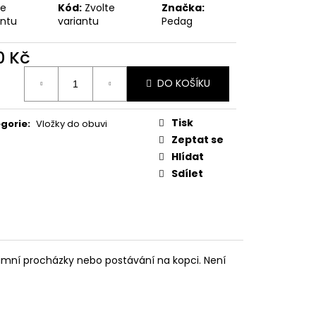
MAUSER
te
Kód:
Zvolte
Značka:
antu
variantu
Pedag
0 Kč
ná
DO KOŠÍKU
:
Tisk
gorie
:
Vložky do obuvi
Zeptat se
Hlídat
Sdílet
 zimní procházky nebo postávání na kopci. Není