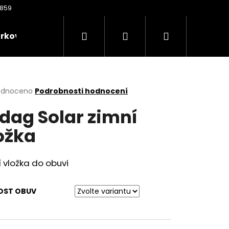
Hledat
Přihlášení
Nákupní
rkové poukazy
Oděvy
Kontakty
Nože
košík
rné
odnoceno
Podrobnosti hodnocení
cení
dag Solar zimní
ktu
ožka
ček.
 vložka do obuvi
KOST OBUV
Následující