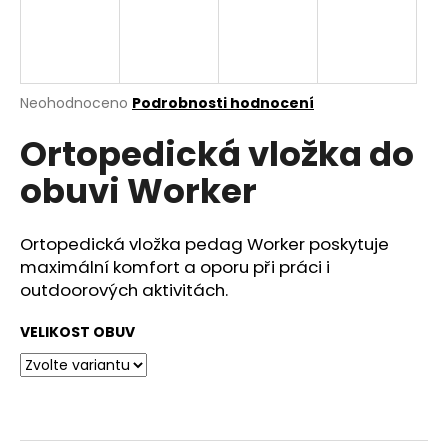
a
j
í
t
Průměrné
Neohodnoceno
Podrobnosti hodnocení
hodnocení
?
Ortopedická vložka do
produktu
je
obuvi Worker
0,0
z
5
HLEDAT
hvězdiček.
Ortopedická vložka pedag Worker poskytuje
maximální komfort a oporu při práci i
outdoorových aktivitách.
D
VELIKOST OBUV
o
p
o
r
u