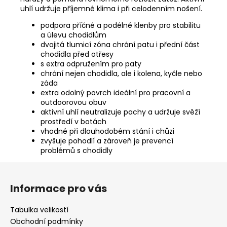
uhlí udržuje příjemné klima i při celodenním nošení.
podpora příčné a podélné klenby pro stabilitu
a úlevu chodidlům
dvojitá tlumicí zóna chrání patu i přední část
chodidla před otřesy
s extra odpružením pro paty
chrání nejen chodidla, ale i kolena, kyčle nebo
záda
extra odolný povrch ideální pro pracovní a
outdoorovou obuv
aktivní uhlí neutralizuje pachy a udržuje svěží
prostředí v botách
vhodné při dlouhodobém stání i chůzi
zvyšuje pohodlí a zároveň je prevencí
problémů s chodidly
Z
á
Informace pro vás
p
a
Tabulka velikostí
t
Obchodní podmínky