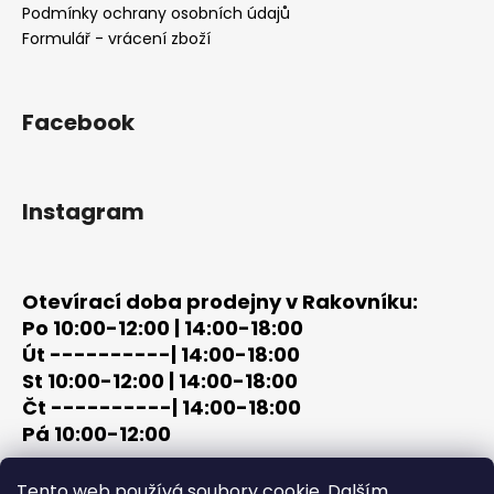
í
Podmínky ochrany osobních údajů
Formulář - vrácení zboží
Facebook
Instagram
Otevírací doba prodejny v Rakovníku:
Po 10:00-12:00 | 14:00-18:00
Út ----------| 14:00-18:00
St 10:00-12:00 | 14:00-18:00
Čt ----------| 14:00-18:00
Pá 10:00-12:00
tel: +420 603 320 859
Tento web používá soubory cookie. Dalším