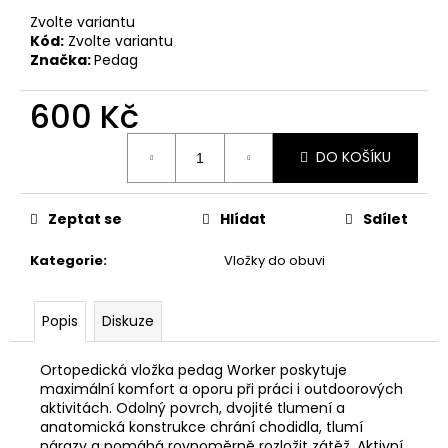
č
u
Zvolte variantu
Kód:
Zvolte variantu
j
Značka:
Pedag
e
m
600 Kč
e
Měrná
DO KOŠÍKU
cena:
DÁRKOVÝ
POUKAZ
(DO
Zeptat se
Hlídat
Sdílet
POZNÁMKY
NAPSAT
JMÉNO
Kategorie
:
Vložky do obuvi
OBDAROVANÉHO)
500
Kč
Popis
Diskuze
Ortopedická vložka pedag Worker poskytuje
maximální komfort a oporu při práci i outdoorových
aktivitách. Odolný povrch, dvojité tlumení a
anatomická konstrukce chrání chodidla, tlumí
nárazy a pomáhá rovnoměrně rozložit zátěž. Aktivní