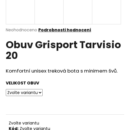
a
j
í
t
Průměrné
Neohodnoceno
Podrobnosti hodnocení
hodnocení
?
Obuv Grisport Tarvisio
produktu
je
20
0,0
z
5
HLEDAT
hvězdiček.
Komfortní unisex treková bota s minimem švů.
VELIKOST OBUV
D
o
p
o
r
Zvolte variantu
u
Kód:
Zvolte variantu