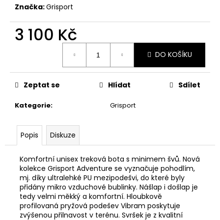
č
Značka:
Grisport
u
j
3 100 Kč
e
m
Měrná
e
DO KOŠÍKU
cena:
BLASER
Zeptat se
Hlídat
Sdílet
R8
-
Kategorie
:
Grisport
PLOCHÝ
ŠROUBOVÁK
370
Popis
Diskuze
Kč
Komfortní unisex treková bota s minimem švů. Nová
kolekce Grisport Adventure se vyznačuje pohodlím,
mj. díky ultralehké PU mezipodešvi, do které byly
přidány mikro vzduchové bublinky. Nášlap i došlap je
tedy velmi měkký a komfortní. Hloubkově
profilovaná pryžová podešev Vibram poskytuje
zvýšenou přilnavost v terénu. Svršek je z kvalitní