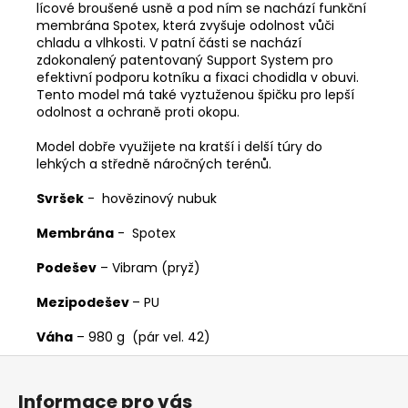
lícové broušené usně a pod ním se nachází funkční
membrána Spotex, která zvyšuje odolnost vůči
chladu a vlhkosti. V patní části se nachází
zdokonalený patentovaný Support System pro
efektivní podporu kotníku a fixaci chodidla v obuvi.
Tento model má také vyztuženou špičku pro lepší
odolnost a ochraně proti okopu.
Model dobře využijete na kratší i delší túry do
lehkých a středně náročných terénů.
Svršek
- hovězinový nubuk
Membrána
- Spotex
Podešev
– Vibram (pryž)
Mezipodešev
– PU
Váha
– 980 g (pár vel. 42)
Z
á
Informace pro vás