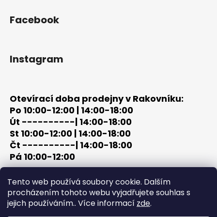
Facebook
Instagram
Otevírací doba prodejny v Rakovníku:
Po 10:00-12:00 | 14:00-18:00
Út ----------| 14:00-18:00
St 10:00-12:00 | 14:00-18:00
Čt ----------| 14:00-18:00
Pá 10:00-12:00
tel: +420 603 320 859
Tento web používá soubory cookie. Dalším
email: terc-zbrane@seznam.cz
procházením tohoto webu vyjadřujete souhlas s
jejich používáním.. Více informací
zde
.