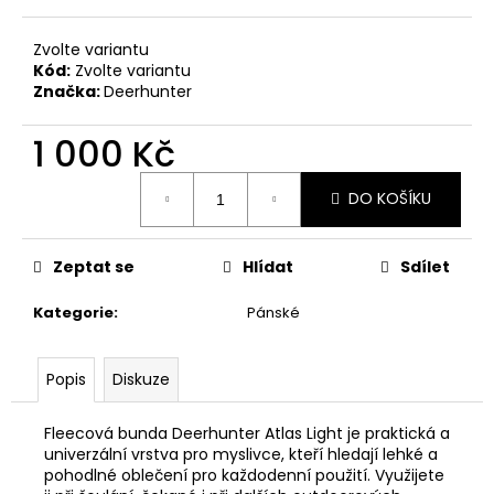
č
u
j
Zvolte variantu
Kód:
Zvolte variantu
e
Značka:
Deerhunter
m
e
1 000 Kč
Měrná
BLASER
DO KOŠÍKU
cena:
R8
-
PLOCHÝ
ŠROUBOVÁK
Zeptat se
Hlídat
Sdílet
370
Kč
Kategorie
:
Pánské
Popis
Diskuze
Fleecová bunda Deerhunter Atlas Light je praktická a
univerzální vrstva pro myslivce, kteří hledají lehké a
pohodlné oblečení pro každodenní použití. Využijete