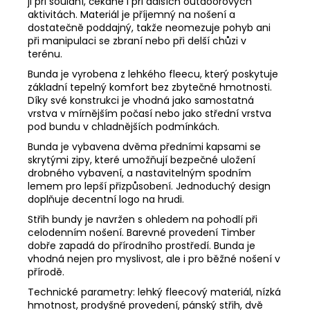
ji při šoulání, čekané i při dalších outdoorových
aktivitách. Materiál je příjemný na nošení a
dostatečně poddajný, takže neomezuje pohyb ani
při manipulaci se zbraní nebo při delší chůzi v
terénu.
Bunda je vyrobena z lehkého fleecu, který poskytuje
základní tepelný komfort bez zbytečné hmotnosti.
Díky své konstrukci je vhodná jako samostatná
vrstva v mírnějším počasí nebo jako střední vrstva
pod bundu v chladnějších podmínkách.
Bunda je vybavena dvěma předními kapsami se
skrytými zipy, které umožňují bezpečné uložení
drobného vybavení, a nastavitelným spodním
lemem pro lepší přizpůsobení. Jednoduchý design
doplňuje decentní logo na hrudi.
Střih bundy je navržen s ohledem na pohodlí při
celodenním nošení. Barevné provedení Timber
dobře zapadá do přírodního prostředí. Bunda je
vhodná nejen pro myslivost, ale i pro běžné nošení v
přírodě.
Technické parametry: lehký fleecový materiál, nízká
hmotnost, prodyšné provedení, pánský střih, dvě