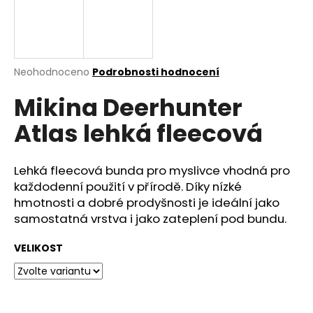
a
j
í
t
Průměrné
Neohodnoceno
Podrobnosti hodnocení
hodnocení
?
Mikina Deerhunter
produktu
je
Atlas lehká fleecová
0,0
z
5
HLEDAT
hvězdiček.
Lehká fleecová bunda pro myslivce vhodná pro
každodenní použití v přírodě. Díky nízké
hmotnosti a dobré prodyšnosti je ideální jako
samostatná vrstva i jako zateplení pod bundu.
D
o
VELIKOST
p
o
r
u