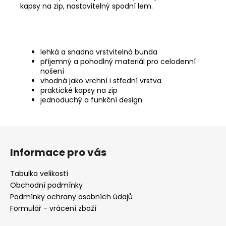
kapsy na zip, nastavitelný spodní lem.
lehká a snadno vrstvitelná bunda
příjemný a pohodlný materiál pro celodenní
nošení
vhodná jako vrchní i střední vrstva
praktické kapsy na zip
jednoduchý a funkční design
Z
á
Informace pro vás
p
a
Tabulka velikostí
t
Obchodní podmínky
í
Podmínky ochrany osobních údajů
Formulář - vrácení zboží