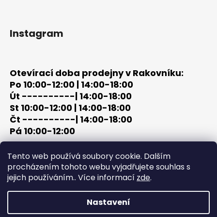
Instagram
Otevírací doba prodejny v Rakovníku:
Po 10:00-12:00 | 14:00-18:00
Út ----------| 14:00-18:00
St 10:00-12:00 | 14:00-18:00
Čt ----------| 14:00-18:00
Pá 10:00-12:00
tel: +420 603 320 859
Tento web používá soubory cookie. Dalším
email: terc-zbrane@seznam.cz
procházením tohoto webu vyjadřujete souhlas s
jejich používáním.. Více informací
zde
.
Nastavení
Vytvořil Shoptet