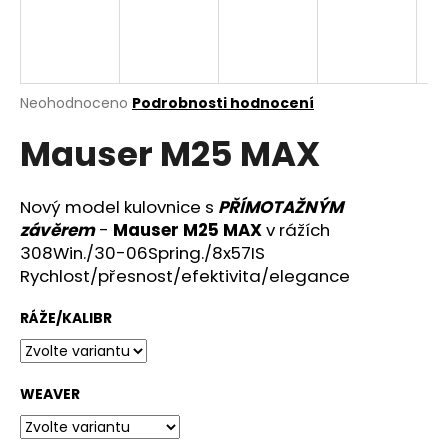
a
j
í
t
Průměrné
Neohodnoceno
Podrobnosti hodnocení
hodnocení
?
Mauser M25 MAX
produktu
je
0,0
z
Nový model kulovnice s
PŘÍMOTAŽNÝM
5
závěrem
-
Mauser M25 MAX
v rážích
HLEDAT
hvězdiček.
308Win./30-06Spring./8x57IS
Rychlost/přesnost/efektivita/elegance
D
RÁŽE/KALIBR
o
p
o
WEAVER
r
u