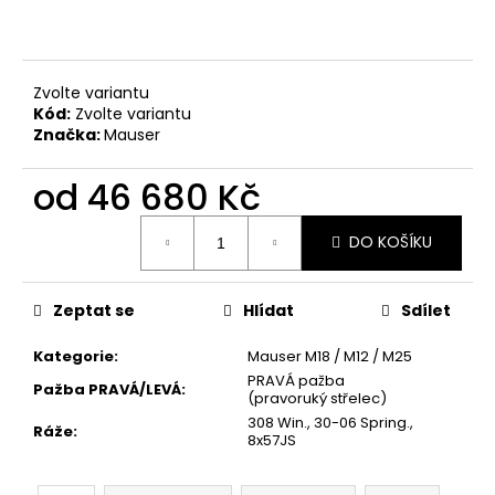
č
u
j
e
Zvolte variantu
m
Kód:
Zvolte variantu
e
Značka:
Mauser
od
46 680 Kč
BLASER
R8
Měrná
-
DO KOŠÍKU
PLOCHÝ
cena:
ŠROUBOVÁK
370
Zeptat se
Hlídat
Sdílet
Kč
Kategorie
:
Mauser M18 / M12 / M25
PRAVÁ pažba
Pažba PRAVÁ/LEVÁ
:
(pravoruký střelec)
308 Win., 30-06 Spring.,
Ráže
:
8x57JS