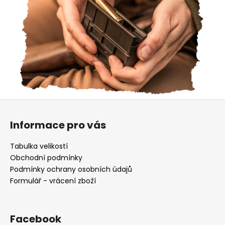
Z
á
Informace pro vás
p
a
Tabulka velikostí
t
Obchodní podmínky
í
Podmínky ochrany osobních údajů
Formulář - vrácení zboží
Facebook