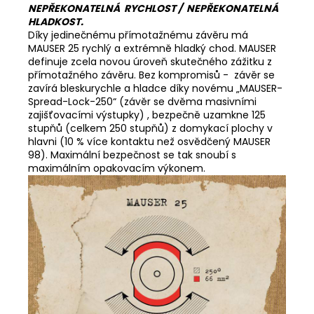
NEPŘEKONATELNÁ RYCHLOST / NEPŘEKONATELNÁ
HLADKOST.
Díky jedinečnému přímotažnému závěru má
MAUSER 25 rychlý a extrémně hladký chod. MAUSER
definuje zcela novou úroveň skutečného zážitku z
přímotažného závěru. Bez kompromisů - závěr se
zavírá bleskurychle a hladce díky novému „MAUSER-
Spread-Lock-250“ (závěr se dvěma masivními
zajišťovacími výstupky) , bezpečně uzamkne 125
stupňů (celkem 250 stupňů) z domykací plochy v
hlavni (10 % více kontaktu než osvědčený MAUSER
98). Maximální bezpečnost se tak snoubí s
maximálním opakovacím výkonem.