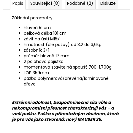
Popis
Související (8)
Podobné (2)
Diskuze
Základní parametry:
hlaveň 51 cm
celková délka 101 cm
závit na ústí M15x1
hmotnost (dle pažby) od 3,2 do 3,6kg
zásobník 3+1
průměr hlavně 17 mm
2 polohová pojistka
momentová stavitelná spoušť 700-1,700g
LOP 359mm
pažba polymerová/dřevěná/laminované
dřevo
Extrémní odolnost, bezpodmínečná síla vůle a
nekompromisní přesnost charakterizují vás – a
vaši pušku. Puška s přímotažným závěrem, která
je pro vás jako stvořená: nový MAUSER 25.