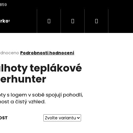
Hledat
Přihlášení
Nákupní
rkové poukazy
Oděvy
Kontakty
Nože
košík
rné
odnoceno
Podrobnosti hodnocení
cení
lhoty teplákové
ktu
erhunter
ček.
ty s logem v sobě spojují pohodlí,
ost a čistý vzhled.
Následující
OST