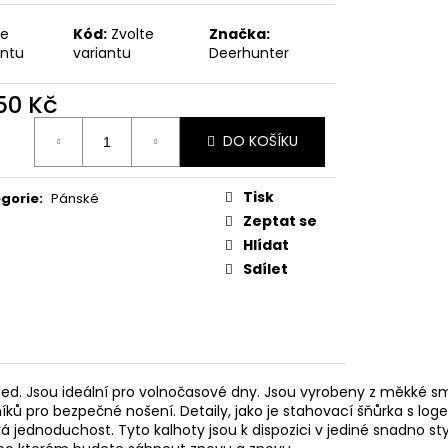
MAUSER
te
Kód:
Zvolte
Značka:
antu
variantu
Deerhunter
250 Kč
ná
DO KOŠÍKU
:
Tisk
gorie
:
Pánské
Zeptat se
Hlídat
Sdílet
zhled. Jsou ideální pro volnočasové dny. Jsou vyrobeny z měkké 
ků pro bezpečné nošení. Detaily, jako je stahovací šňůrka s lo
jednoduchost. Tyto kalhoty jsou k dispozici v jediné snadno styl