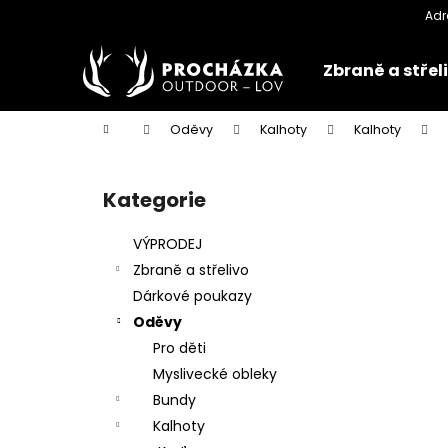
K
Přejít
na
o
obsah
Zpět
Zpět
š
Zbraně a střel
do
do
í
k
obchodu
obchodu
Domů
Oděvy
Kalhoty
Kalhoty
P
o
Kategorie
Přeskočit
s
kategorie
t
VÝPRODEJ
r
Zbraně a střelivo
a
Dárkové poukazy
n
Oděvy
n
Pro děti
í
Myslivecké obleky
p
Bundy
a
Kalhoty
n