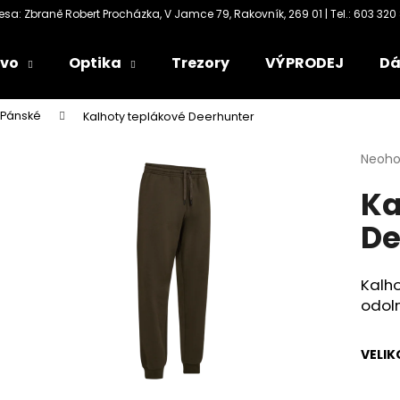
ivo
Optika
Trezory
VÝPRODEJ
Dá
Co potřebujete najít?
Pánské
Kalhoty teplákové Deerhunter
Průmě
Neoh
HLEDAT
hodno
Ka
produ
je
De
0,0
Doporučujeme
z
5
hvězdi
Kalho
odoln
VELIK