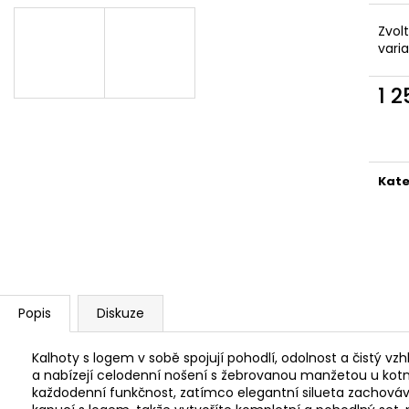
MAUSER KŠILTOVKA ZELENÁ
NŮŽ ZAVÍRACÍ 
410 Kč
620 Kč
Zvol
vari
1 
Měr
cena
Kate
Popis
Diskuze
Kalhoty s logem v sobě spojují pohodlí, odolnost a čistý v
a nabízejí celodenní nošení s žebrovanou manžetou u kotní
každodenní funkčnost, zatímco elegantní silueta zachovává 