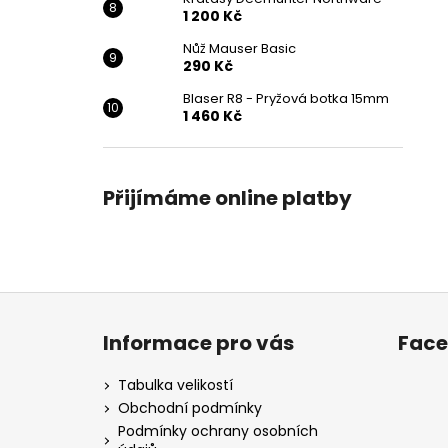
1 200 Kč
Nůž Mauser Basic
290 Kč
Blaser R8 - Pryžová botka 15mm
1 460 Kč
Přijímáme online platby
Z
á
Informace pro vás
Fac
p
a
Tabulka velikostí
t
Obchodní podmínky
í
Podmínky ochrany osobních