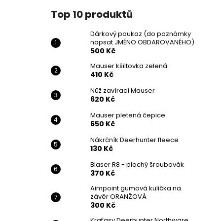
Top 10 produktů
Dárkový poukaz (do poznámky
napsat JMÉNO OBDAROVANÉHO)
500 Kč
Mauser kšiltovka zelená
410 Kč
Nůž zavírací Mauser
620 Kč
Mauser pletená čepice
650 Kč
Nákrčník Deerhunter fleece
130 Kč
Blaser R8 - plochý šroubovák
370 Kč
Aimpoint gumová kulička na
závěr ORANŽOVÁ
300 Kč
Kraťasy Deerhunter Northware