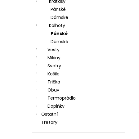
DÁRKOVÝ POUKAZ (DO POZNÁMKY
Kraťasy
e
NAPSAT JMÉNO OBDAROVANÉHO)
Pánské
l
500 Kč
Dámské
Kalhoty
Pánské
Dámské
Vesty
Mikiny
Svetry
Košile
Trička
Obuv
Termoprádlo
Doplňky
Ostatní
Trezory