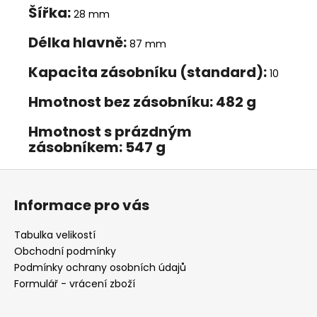
Šířka:
28 mm
Délka hlavně:
87 mm
Kapacita zásobníku (standard):
10
Hmotnost bez zásobníku:
482 g
Hmotnost s prázdným
zásobníkem:
547 g
Z
á
Informace pro vás
p
a
Tabulka velikostí
t
Obchodní podmínky
í
Podmínky ochrany osobních údajů
Formulář - vrácení zboží