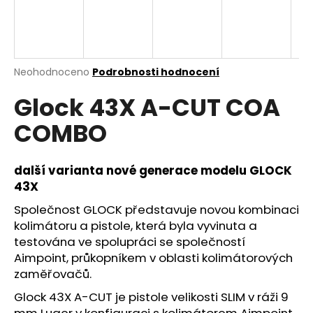
a
j
í
t
Průměrné
Neohodnoceno
Podrobnosti hodnocení
hodnocení
?
Glock 43X A-CUT COA
produktu
je
COMBO
0,0
z
5
HLEDAT
hvězdiček.
další varianta nové generace modelu GLOCK
43X
Společnost GLOCK představuje novou kombinaci
D
kolimátoru a pistole, která byla vyvinuta a
o
testována ve spolupráci se společností
p
Aimpoint, průkopníkem v oblasti kolimátorových
o
zaměřovačů.
r
Glock 43X A-CUT je pistole velikosti SLIM v ráži 9
u
mm Luger v konfiguraci s kolimátorem Aimpoint