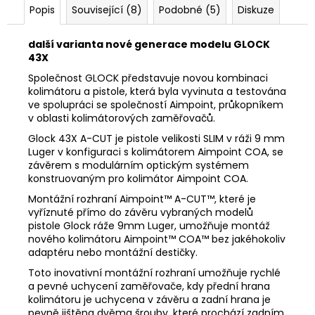
Popis
Související (8)
Podobné (5)
Diskuze
další varianta nové generace modelu GLOCK
43X
Společnost GLOCK představuje novou kombinaci
kolimátoru a pistole, která byla vyvinuta a testována
ve spolupráci se společností Aimpoint, průkopníkem
v oblasti kolimátorových zaměřovačů.
Glock 43X A-CUT je pistole velikosti SLIM v ráži 9 mm
Luger v konfiguraci s kolimátorem Aimpoint COA, se
závěrem s modulárním optickým systémem
konstruovaným pro kolimátor Aimpoint COA.
Montážní rozhraní Aimpoint™ A-CUT™, které je
vyříznuté přímo do závěru vybraných modelů
pistole Glock ráže 9mm Luger, umožňuje montáž
nového kolimátoru Aimpoint™ COA™ bez jakéhokoliv
adaptéru nebo montážní destičky.
Toto inovativní montážní rozhraní umožňuje rychlé
a pevné uchycení zaměřovače, kdy přední hrana
kolimátoru je uchycena v závěru a zadní hrana je
pevně jištěna dvěma šrouby, které prochází zadním