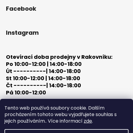
Facebook
Instagram
Otevírací doba prodejny v Rakovníku:
Po 10:00-12:00 | 14:00-18:00
Út ----------| 14:00-18:00
St 10:00-12:00 | 14:00-18:00
Čt ----------| 14:00-18:00
Pá 10:00-12:00
tel: +420 603 320 859
Tento web používá soubory cookie. Dalším
email: terc-zbrane@seznam.cz
procházením tohoto webu vyjadřujete souhlas s
jejich používáním.. Více informací
zde
.