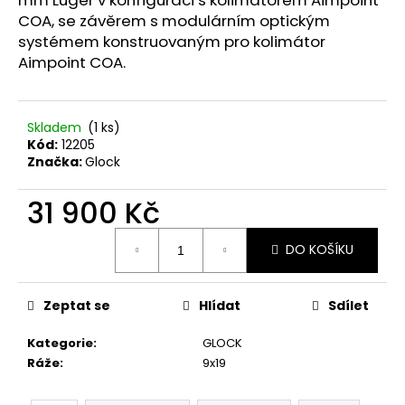
č
COA, se závěrem s modulárním optickým
u
j
systémem konstruovaným pro kolimátor
e
Aimpoint COA.
m
e
Skladem
(1 ks)
Kód:
12205
NŮŽ
Značka:
Glock
ZAVÍRACÍ
MAUSER
31 900 Kč
620
Kč
Měrná
DO KOŠÍKU
cena:
Zeptat se
Hlídat
Sdílet
Kategorie
:
GLOCK
Ráže
:
9x19