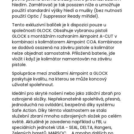
hledím. Zaměřovač je tak posazen níže a umožňuje
použití standardní výšky hledí a mušky (bez nutnosti
použití Optic / Suppressor Ready mířidel).
Tento exkluzivní balíček je k dispozici pouze u
společnosti GLOCK. Obsahuje vybranou pistoli
GLOCK s montážním rozhraním Aimpoint A-CUT v
kombinaci s kolimátorem Aimpoint COA. Kombinace
se dodává osazená na závěru pistole a kolimátor
nelze objednat samostatně. Přiložená baterie, jde
vložit i když je kolimátor namontován na závěru
pistole.
Spolupráce mezi značkami Aimpoint a GLOCK
poskytuje kvalitu, na kterou se může koncový
uživatel spolehnout.
Ideální pro skryté nošení nebo jako záložní zbraň pro
ozbrojené složky. Nepřekonatelně spolehlivá, přesná,
jednoduchá na ovládání, bezpečná díky systému
Safe Action. Díky těmto vlastnostem se stala
služební zbraní mnoha ozbrojených složek po celém
světě. Aktuálně je zavedena například u FBI, u
speciálních jednotek USA - SEAL, DELTA, Rangers,
Zelených baretů, MARSOC … A mnoha dalších po