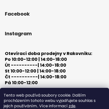
Facebook
Instagram
Otevírací doba prodejny v Rakovníku:
Po 10:00-12:00 | 14:00-18:00
Út ----------| 14:00-18:00
St 10:00-12:00 | 14:00-18:00
Čt ----------| 14:00-18:00
Pá 10:00-12:00
tel: +420 603 320 859
Tento web používá soubory cookie. Dalším
email: terc-zbrane@seznam.cz
procházením tohoto webu vyjadřujete souhlas s
jejich používáním.. Více informací
zde
.