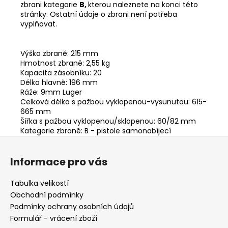
zbrani kategorie
B,
kterou naleznete na konci této
stránky. Ostatní údaje o zbrani není potřeba
vyplňovat.
Výška zbraně:
215 mm
Hmotnost zbraně:
2,55 kg
Kapacita zásobníku:
20
Délka hlavně:
196 mm
Ráže:
9mm Luger
Celková délka s pažbou vyklopenou-vysunutou:
615-
665 mm
Šířka s pažbou vyklopenou/sklopenou:
60/82 mm
Kategorie zbraně:
B - pistole samonabíjecí
Z
á
Informace pro vás
p
a
Tabulka velikostí
t
Obchodní podmínky
í
Podmínky ochrany osobních údajů
Formulář - vrácení zboží