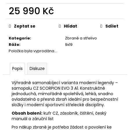
č
u
25 990 Kč
j
Měrná
e
cena:
m
Zeptat se
Hlídat
Sdílet
e
Kategorie
:
Zbraně a střelivo
Ráže
:
9x19
NŮŽ
Položka byla vyprodána…
MAUSER
BASIC
290
Popis
Diskuze
Kč
Výhradně samonabíjecí varianta moderní legendy –
samopalu CZ SCORPION EVO 3 A1. Konstrukčně
jednoduchá, mimořádně spolehlivá, lehká, snadno
ovladatelná a přesná zbraň ideální pro bezpečnostní
složky i moderní sportovní střelecké disciplíny.
Obsah balení:
kufr CZ, zásobník, čištění, český
manuál a záruční list
Pro nákup zbraně je potřeba žádost o povolení ke