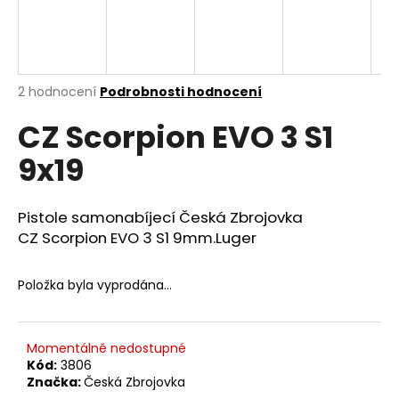
a
j
í
t
Průměrné
2 hodnocení
Podrobnosti hodnocení
hodnocení
?
CZ Scorpion EVO 3 S1
produktu
je
9x19
4,0
z
5
HLEDAT
hvězdiček.
Pistole samonabíjecí Česká Zbrojovka
CZ
Scorpion EVO 3 S1 9mm.Luger
D
Položka byla vyprodána…
o
p
o
Momentálně nedostupné
r
Kód:
3806
u
Značka:
Česká Zbrojovka