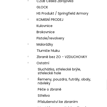
DÁRKOVÝ POUKAZ (DO POZNÁMKY
CZUB Česká Zbrojovka
e
NAPSAT JMÉNO OBDAROVANÉHO)
GLOCK
l
500 Kč
HS Produkt / Springfield Armory
KOMISNÍ PRODEJ
Kulovnice
Brokovnice
Pistole/revolvery
Malorážky
Tlumiče hluku
Zbraně bez ZO - VZDUCHOVKY
Ostatní
Sluchátka, střelecké brýle,
střelecké hole
Řemeny, pouzdra, futrály, obaly,
návleky
Péče o zbraně
Střelivo
Příslušenství ke zbraním