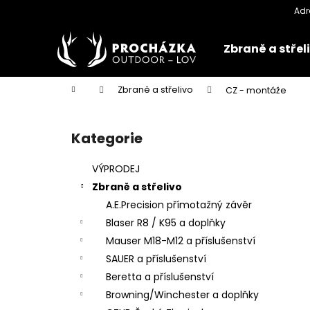
K
Přejít
na
o
obsah
Zpět
Zpět
š
Zbraně a střel
do
do
í
k
obchodu
obchodu
Domů
Zbraně a střelivo
CZ - montáže
P
o
Kategorie
Přeskočit
s
kategorie
t
VÝPRODEJ
r
Zbraně a střelivo
a
A.E.Precision přímotažný závěr
n
Blaser R8 / K95 a doplňky
n
Mauser M18-M12 a příslušenství
í
SAUER a příslušenství
p
Beretta a příslušenství
a
Browning/Winchester a doplňky
n