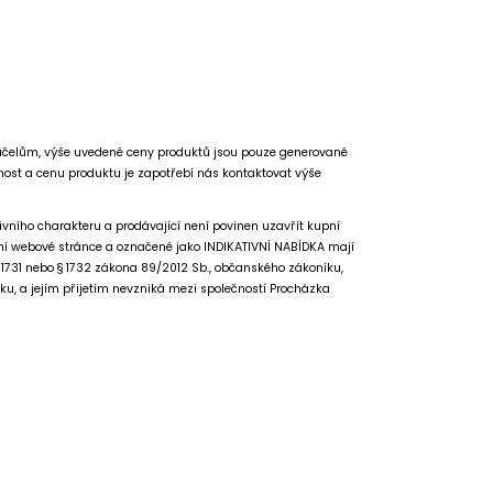
účelům, výše uvedené ceny produktů jsou pouze generované
nost a cenu produktu je zapotřebí nás kontaktovat výše
vního charakteru a prodávající není povinen uzavřít kupní
í webové stránce a označené jako INDIKATIVNÍ NABÍDKA mají
 1731 nebo § 1732 zákona 89/2012 Sb., občanského zákoníku,
íku, a jejím přijetím nevzniká mezi společností Procházka