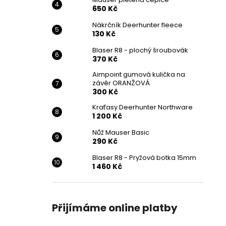
650 Kč
Nákrčník Deerhunter fleece
130 Kč
Blaser R8 - plochý šroubovák
370 Kč
Aimpoint gumová kulička na
závěr ORANŽOVÁ
300 Kč
Kraťasy Deerhunter Northware
1 200 Kč
Nůž Mauser Basic
290 Kč
Blaser R8 - Pryžová botka 15mm
1 460 Kč
Přijímáme online platby