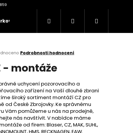
Hledat
Přihlášení
Nákupní
rkové poukazy
Oděvy
Kontakty
Nože
košík
rné
odnoceno
Podrobnosti hodnocení
cení
 - montáže
ktu
správné uchycení pozorovacího a
řovacího zařízení na Vaší
dlouhé zbrani
ček.
íme široký sortiment montáží CZ pro
ně od České Zbrojovky. Ke správnému
ru Vám pomůžeme u nás na prodejně,
Následující
hejte nás navštívit. V nabídce máme
montáže od firem: Blaser, CZ, MAK, SUHL,
 INNOMOUNT, HMS, RECKNAGEN, EAW.