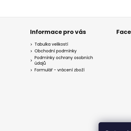
Z
á
Informace pro vás
Fac
p
a
Tabulka velikostí
t
Obchodní podmínky
í
Podmínky ochrany osobních
údajů
Formulář - vrácení zboží