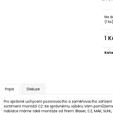
MAUSER KŠILTOVKA ZELENÁ
NŮŽ ZAVÍRACÍ 
410 Kč
620 Kč
Na d
(1 ks
1 K
Měr
cena
Kate
Popis
Diskuze
Pro správné uchycení pozorovacího a zaměřovacího zařízení
sortiment montáží CZ. Ke správnému výběru Vám pomůžeme u 
nabídce máme také montáže od firem: Blaser, CZ, MAK, SUHL