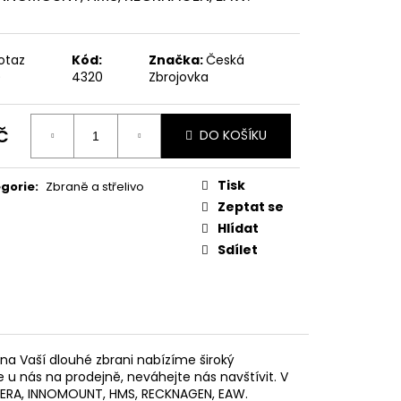
MAUSER
otaz
Kód:
Značka:
Česká
)
4320
Zbrojovka
č
DO KOŠÍKU
ná
:
Tisk
gorie
:
Zbraně a střelivo
Zeptat se
Hlídat
Sdílet
 na Vaší
dlouhé zbrani nabízíme široký
nás na prodejně, neváhejte nás navštívit. V
, ERA, INNOMOUNT, HMS, RECKNAGEN, EAW.