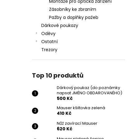
Montáže pro optická zařízení
Zásobníky ke zbraním
Pažby a doplňky pažeb
Dárkové poukazy
Oděvy
Ostatní
Trezory
Top 10 produktů
Dárkový poukaz (do poznámky
napsat JMÉNO OBDAROVANÉHO)
500 Kč
Mauser kšiltovka zelená
410 Kč
Nůž zavírací Mauser
620 Kč
Mauser pletená čepice