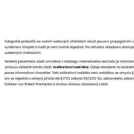
Fotografie produktů na našich webových stránkách slouží pouze k propagačním 
systémem Shoptet a tudíž je není možné objednat. Pro aktuální skladovou dostup
uvedenými možnostmi.
Veškerá prezentace zboží umístěná v katalogu internetového obchodu je informati
smlouvu ohledně tohoto zboží.
Indikativní nabídka:
Údaje obsažené na konkrétn
pouze informativní charakter. Tato indikativní nabídka není nabídkou ve smyslu §
ani se nejedná o veřejný příslib dle § 1733 zákona 89/2012 Sb., občanského zákon
Outdoor-Lov Robert Procházka a druhou stranou závazkový vztah.