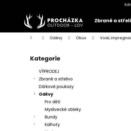
K
Přejít
na
o
obsah
Zpět
Zpět
š
Zbraně a střel
do
do
í
k
obchodu
obchodu
Domů
Oděvy
Obuv
Vosk, impregnac
P
o
Kategorie
Přeskočit
s
kategorie
t
VÝPRODEJ
r
Zbraně a střelivo
a
Dárkové poukazy
n
Oděvy
n
Pro děti
í
Myslivecké obleky
p
Bundy
a
Kalhoty
n