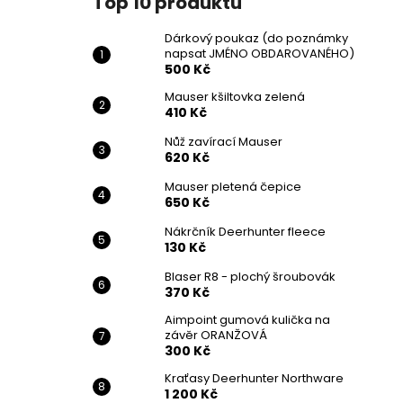
Top 10 produktů
Dárkový poukaz (do poznámky
napsat JMÉNO OBDAROVANÉHO)
500 Kč
Mauser kšiltovka zelená
410 Kč
Nůž zavírací Mauser
620 Kč
Mauser pletená čepice
650 Kč
Nákrčník Deerhunter fleece
130 Kč
Blaser R8 - plochý šroubovák
370 Kč
Aimpoint gumová kulička na
závěr ORANŽOVÁ
300 Kč
Kraťasy Deerhunter Northware
1 200 Kč