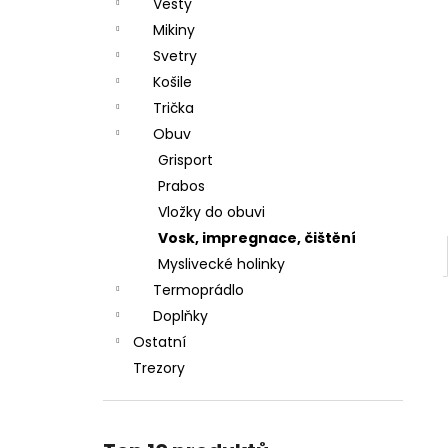
DÁRKOVÝ POUKAZ (DO POZNÁMKY
Vesty
e
NAPSAT JMÉNO OBDAROVANÉHO)
Mikiny
l
500 Kč
Svetry
Košile
Trička
Obuv
Grisport
Prabos
Vložky do obuvi
Vosk, impregnace, čištění
Myslivecké holinky
Termoprádlo
Doplňky
Ostatní
Trezory