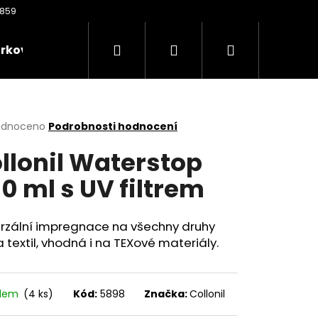
Hledat
Přihlášení
Nákupní
rkové poukazy
Oděvy
Kontakty
Nože
košík
rné
odnoceno
Podrobnosti hodnocení
cení
llonil Waterstop
ktu
0 ml s UV filtrem
ček.
erzální impregnace na všechny druhy
a textil, vhodná i na TEXové materiály.
Následující
adem
(4 ks)
Kód:
5898
Značka:
Collonil