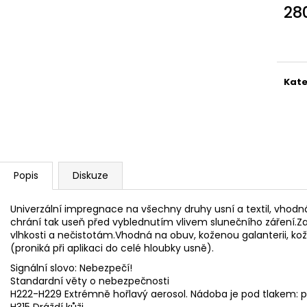
MAUSER KŠILTOVKA ZELENÁ
NŮŽ ZAVÍRACÍ 
28
410 Kč
620 Kč
Měr
cena
Kate
Popis
Diskuze
Univerzální impregnace na všechny druhy usní a textil, vhodná
chrání tak useň před vyblednutím vlivem slunečního záření.
vlhkosti a nečistotám.Vhodná na obuv, koženou galanterii, kož
(proniká při aplikaci do celé hloubky usně).
Signální slovo: Nebezpečí!
Standardní věty o nebezpečnosti
H222-H229 Extrémně hořlavý aerosol. Nádoba je pod tlakem: př
H315 Dráždí kůži.