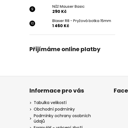
Nůž Mauser Basic
290 Kč
Blaser R8 - Pryžová botka 15mm
1 460 Kč
Přijímáme online platby
Z
á
Informace pro vás
Fac
p
a
Tabulka velikostí
t
Obchodní podmínky
í
Podmínky ochrany osobních
údajů
Formulář - vrácení zboží