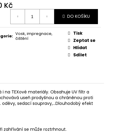
MAUSER
0 Kč
ná
DO KOŠÍKU
:
Tisk
Vosk, impregnace,
gorie
:
čištění
Zeptat se
Hlídat
Sdílet
 i na TEXové materiály. Obsahuje UV filtr a
Zachovává useň prodyšnou a chráněnou proti
. oděvy, sedací soupravy,...Dlouhodobý efekt
i zahřívání se může roztrhnout.