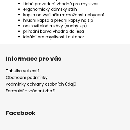
tiché provedení vhodné pro myslivost
ergonomický dámský střih
kapsa na vysílačku + možnost uchycení
hrudní kapsa a přední kapsy na zip
nastavitelné rukávy (suchý zip)
přírodní barva vhodná do lesa
ideální pro myslivost i outdoor
Z
á
Informace pro vás
p
a
Tabulka velikostí
t
Obchodní podmínky
í
Podmínky ochrany osobních údajů
Formulář - vrácení zboží
Facebook