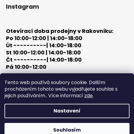
Instagram
Otevírací doba prodejny v Rakovníku:
Po 10:00-12:00 | 14:00-18:00
Út ----------| 14:00-18:00
St 10:00-12:00 | 14:00-18:00
Čt ----------| 14:00-18:00
Pá 10:00-12:00
tel: +420 603 320 859
Tento web používá soubory cookie. Dalším
email: terc-zbrane@seznam.cz
procházením tohoto webu vyjadřujete souhlas s
jejich používáním.. Více informací
zde
.
Nastavení
Vytvořil Shoptet
Copyright 2026
PROCHÁZKA | OUTDOOR - LOV
. Všechna
Souhlasím
práva vyhrazena.
Upravit nastavení cookies