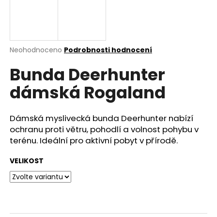
a
j
í
t
Průměrné
Neohodnoceno
Podrobnosti hodnocení
hodnocení
?
Bunda Deerhunter
produktu
je
dámská Rogaland
0,0
z
5
HLEDAT
hvězdiček.
Dámská myslivecká bunda Deerhunter nabízí
ochranu proti větru, pohodlí a volnost pohybu v
terénu. Ideální pro aktivní pobyt v přírodě.
D
VELIKOST
o
p
o
r
u