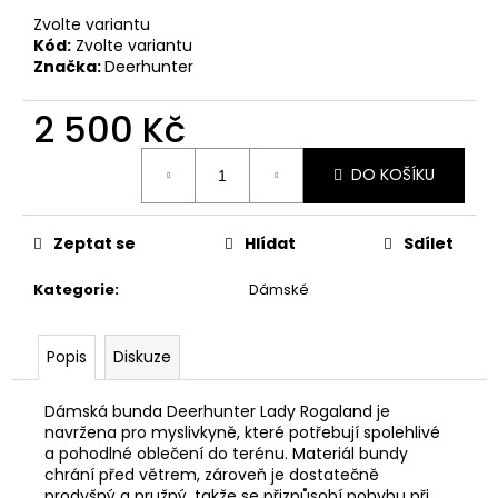
č
u
Zvolte variantu
Kód:
Zvolte variantu
j
Značka:
Deerhunter
e
m
2 500 Kč
e
Měrná
DO KOŠÍKU
cena:
NŮŽ
MAUSER
BASIC
Zeptat se
Hlídat
Sdílet
290
Kč
Kategorie
:
Dámské
Popis
Diskuze
Dámská bunda Deerhunter Lady Rogaland je
navržena pro myslivkyně, které potřebují spolehlivé
a pohodlné oblečení do terénu. Materiál bundy
chrání před větrem, zároveň je dostatečně
prodyšný a pružný, takže se přizpůsobí pohybu při