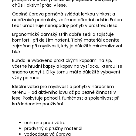
chůzi i aktivní práci v lese.
Odolná úprava pomáhá zvládat lehkou vlhkost a
nepříznivé podmínky, zatímco přírodní odstín Fallen
Leaf umožňuje nenápadný pohyb v prostředí lesa.
Ergonomický dámský střih dobře sedí a zajišťuje
komfort i při delším nošení. Tichý materiál oceníte
zejména při myslivosti, kdy je důležité minimalizovat
hluk.
Bunda je vybavena praktickými kapsami na zip,
včetně hrudní kapsy a kapsy na vysílačku, kterou lze
snadno uchytit. Díky tomu máte důležité vybavení
vždy po ruce.
Ideální volba pro myslivost a pohyb v náročném
terénu – od aktivního lovu až po běžné činnosti v
lese. Poskytuje pohodlí, funkčnost a spolehlivost při
každodenním používání.
ochrana proti větru
prodyšný a pružný materiál
vodoodpudivá úprava