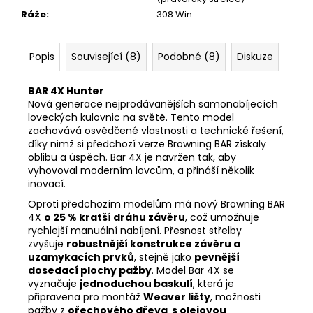
Ráže
:
308 Win.
Popis
Související (8)
Podobné (8)
Diskuze
BAR 4X Hunter
Nová generace nejprodávanějších samonabíjecích
loveckých kulovnic na světě. Tento model
zachovává osvědčené vlastnosti a technické řešení,
díky nimž si předchozí verze Browning BAR získaly
oblibu a úspěch. Bar 4X je navržen tak, aby
vyhovoval moderním lovcům, a přináší několik
inovací.
Oproti předchozím modelům má nový Browning BAR
4X
o 25 % kratší dráhu závěru
, což umožňuje
rychlejší manuální nabíjení. Přesnost střelby
zvyšuje
robustnější konstrukce závěru a
uzamykacích prvků
, stejně jako
pevnější
dosedací plochy pažby
. Model Bar 4X se
vyznačuje
jednoduchou baskulí
, která je
připravena pro montáž
Weaver lišty
, možnosti
pažby z
ořechového dřeva s olejovou