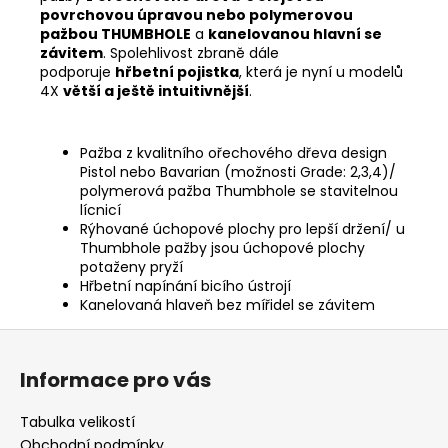
povrchovou úpravou nebo polymerovou
pažbou THUMBHOLE
a
kanelovanou hlavní se
závitem
. Spolehlivost zbraně dále
podporuje
hřbetní pojistka
, která je nyní u modelů
4X
větší a ještě intuitivnější
.
Pažba z kvalitního ořechového dřeva design
Pistol nebo Bavarian (možnosti Grade: 2,3,4)/
polymerová pažba Thumbhole se stavitelnou
lícnicí
Rýhované úchopové plochy pro lepší držení/ u
Thumbhole pažby jsou úchopové plochy
potaženy pryží
Hřbetní napínání bicího ústrojí
Kanelovaná hlaveň bez mířidel se závitem
Z
á
Informace pro vás
p
a
Tabulka velikostí
t
Obchodní podmínky