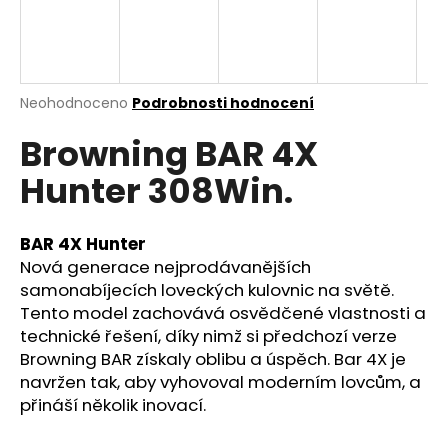
a
j
í
t
Průměrné
Neohodnoceno
Podrobnosti hodnocení
hodnocení
?
Browning BAR 4X
produktu
je
Hunter 308Win.
0,0
z
5
HLEDAT
hvězdiček.
BAR 4X Hunter
Nová generace nejprodávanějších
samonabíjecích loveckých kulovnic na světě.
Tento model zachovává osvědčené vlastnosti a
D
technické řešení, díky nimž si předchozí verze
o
Browning BAR získaly oblibu a úspěch. Bar 4X je
p
navržen tak, aby vyhovoval moderním lovcům, a
o
přináší několik inovací.
r
u