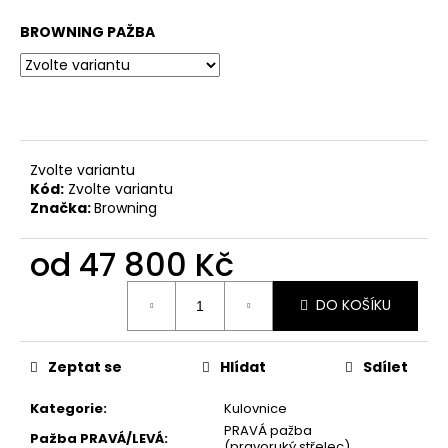
č
u
BROWNING PAŽBA
j
e
m
e
Zvolte variantu
NŮŽ
ZAVÍRACÍ
Kód:
Zvolte variantu
MAUSER
Značka:
Browning
620
Kč
od
47 800 Kč
Měrná
DO KOŠÍKU
cena:
Zeptat se
Hlídat
Sdílet
Kategorie
:
Kulovnice
PRAVÁ pažba
Pažba PRAVÁ/LEVÁ
:
(pravoruký střelec)