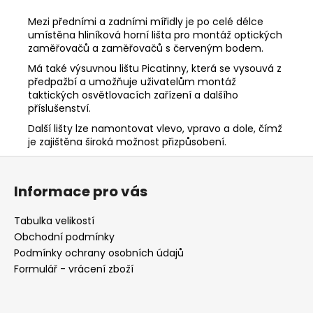
Mezi předními a zadními mířidly je po celé délce
umístěna hliníková horní lišta pro montáž optických
zaměřovačů a zaměřovačů s červeným bodem.
Má také výsuvnou lištu Picatinny, která se vysouvá z
předpažbí a umožňuje uživatelům montáž
taktických osvětlovacích zařízení a dalšího
příslušenství.
Další lišty lze namontovat vlevo, vpravo a dole, čímž
je zajištěna široká možnost přizpůsobení.
Z
á
Informace pro vás
p
a
Tabulka velikostí
t
Obchodní podmínky
í
Podmínky ochrany osobních údajů
Formulář - vrácení zboží