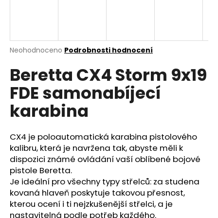
a
j
í
t
Průměrné
Neohodnoceno
Podrobnosti hodnocení
hodnocení
?
Beretta CX4 Storm 9x19
produktu
je
FDE samonabíjecí
0,0
z
karabina
5
HLEDAT
hvězdiček.
CX4 je poloautomatická karabina pistolového
kalibru, která je navržena tak, abyste měli k
D
dispozici známé ovládání vaší oblíbené bojové
o
pistole Beretta.
p
Je ideální pro všechny typy střelců: za studena
o
kovaná hlaveň poskytuje takovou přesnost,
r
kterou ocení i ti nejzkušenější střelci, a je
u
nastavitelná podle potřeb každého.