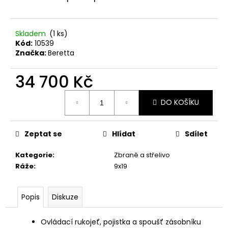
č
u
j
e
Skladem
(1 ks)
Kód:
10539
m
Značka:
Beretta
e
34 700 Kč
BLASER
Měrná
R8
DO KOŠÍKU
cena:
-
PRYŽOVÁ
BOTKA
15MM
Zeptat se
Hlídat
Sdílet
1
460
Kategorie
:
Zbraně a střelivo
Kč
Ráže
:
9x19
Popis
Diskuze
Ovládací rukojeť, pojistka a spoušť zásobníku