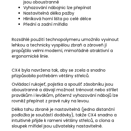
jsou oboustranné
Vyhazování nábojnic lze přepínat
Nastavitelná délka pažby
Hliníková horní lišta po celé délce
Přední a zadní mířidla
Rozsáhlé použití technopolymeru umožnilo vyvinout
lehkou a technicky vyspělou zbraň a zároveň jí
propůjčilo velmi moderní, mimořádně atraktivní a
ergonomické linie.
CX4 byla navržena tak, aby se zcela a snadno
přizpůsobila potřebám většiny střelců.
Ovládací rukojeť, pojistka a spoušť zásobníku jsou
oboustranné a dávají možnost trénovat nebo střílet
pravákům i levákům, přičemž vyhazování nábojů lze
rovněž přepínat z pravé ruky na levou.
Délka tahu zbraně je nastavitelná (jedna distanční
podložka je součástí dodávky), takže CX4 snadno a
intuitivně přijde k rameni většiny střelců, a clona a
sloupek mířidel jsou uživatelsky nastavitelné.