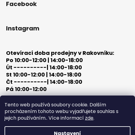
Facebook
Instagram
Otevírací doba prodejny v Rakovníku:
Po 10:00-12:00 | 14:00-18:00
Út ----------| 14:00-18:00
St 10:00-12:00 | 14:00-18:00
Čt ----------| 14:00-18:00
Pá 10:00-12:00
tel: +420 603 320 859
Tento web používá soubory cookie. Dalším
email: terc-zbrane@seznam.cz
procházením tohoto webu vyjadřujete souhlas s
jejich používáním.. Více informací
zde
.
Nastavení