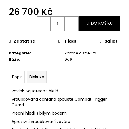
č
u
26 700 Kč
j
Měrná
e
DO KOŠÍKU
cena:
m
e
Zeptat se
Hlídat
Sdílet
NŮŽ
Kategorie
:
Zbraně a střelivo
MAUSER
BASIC
Ráže
:
9x19
290
Kč
Popis
Diskuze
Povlak Aquatech Shield
Vroubkovaná ochrana spoušte Combat Trigger
Guard
Přední hledí s bílým bodem
Agresivní vroubkování závěru