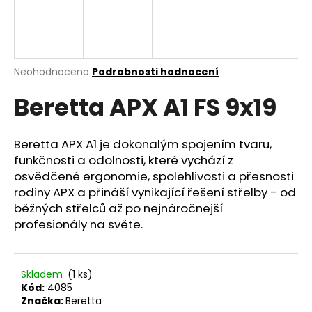
a
j
í
t
Průměrné
Neohodnoceno
Podrobnosti hodnocení
hodnocení
?
Beretta APX A1 FS 9x19
produktu
je
0,0
z
Beretta APX A1 je dokonalým spojením tvaru,
5
funkčnosti a odolnosti, které vychází z
HLEDAT
hvězdiček.
osvědčené ergonomie, spolehlivosti a přesnosti
rodiny APX a přináší vynikající řešení střelby - od
běžných střelců až po nejnáročnejší
D
profesionály na světe.
o
p
o
Skladem
(1 ks)
r
Kód:
4085
u
Značka:
Beretta