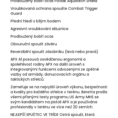
Prodloužený bobří ocas Povlak Aquatech Shield
Vroubkovaná ochrana spoušte Combat Trigger
Guard
Přední hledí s bílým bodem
Agresivní vroubkování skluznice
Prodloužený bobří ocas
Obouruční spoušt závěru
Reverzibilní spoušt zásobníku (levá nebo pravá)
APX A1 posouvá osvědčenou ergonomii a
spolehlivost rodiny APX na další úroveň s
integrovanými funkcemi odvozenými ze zpětné
vazby od armády, donucovacích orgánu a
taktických střelců.¨
Zameřuje se na nejvyšší úroveň výkonu, bezpečnosti
a kvality pro každého střelce v terénu. Beretta prošla
všemi přísnými testy programu US Army MHS se
svým kandidátem na pistoli APX a je používána
profesionály v terénu ve více než 20 zemích.
NEJLEPŠÍ SPUŠTEC VE TRÍDE Ostrá spoušt, která