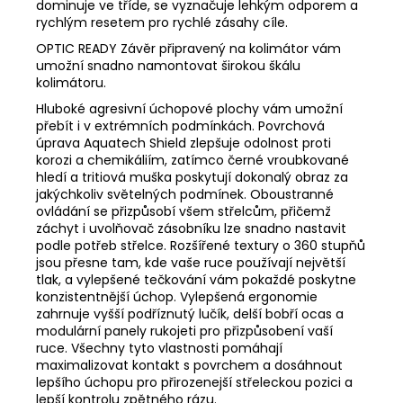
dominuje ve tříde, se vyznačuje lehkým odporem a
rychlým resetem pro rychlé zásahy cíle.
OPTIC READY Závěr připravený na kolimátor vám
umožní snadno namontovat širokou škálu
kolimátoru.
Hluboké agresivní úchopové plochy vám umožní
přebít i v extrémních podmínkách. Povrchová
úprava Aquatech Shield zlepšuje odolnost proti
korozi a chemikáliím, zatímco černé vroubkované
hledí a tritiová muška poskytují dokonalý obraz za
jakýchkoliv světelných podmínek. Oboustranné
ovládání se přizpůsobí všem střelcům, přičemž
záchyt i uvolňovač zásobníku lze snadno nastavit
podle potřeb střelce. Rozšířené textury o 360 stupňů
jsou přesne tam, kde vaše ruce používají největší
tlak, a vylepšené tečkování vám pokaždé poskytne
konzistentnější úchop. Vylepšená ergonomie
zahrnuje vyšší podříznutý lučík, delší bobří ocas a
modulární panely rukojeti pro přizpůsobení vaší
ruce. Všechny tyto vlastnosti pomáhají
maximalizovat kontakt s povrchem a dosáhnout
lepšího úchopu pro přirozenejší střeleckou pozici a
lepší kontrolu zpětného rázu.