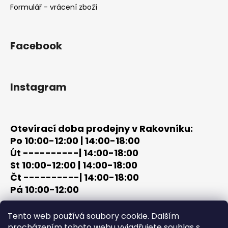
Formulář - vrácení zboží
Facebook
Instagram
Otevírací doba prodejny v Rakovníku:
Po 10:00-12:00 | 14:00-18:00
Út ----------| 14:00-18:00
St 10:00-12:00 | 14:00-18:00
Čt ----------| 14:00-18:00
Pá 10:00-12:00
tel: +420 603 320 859
Tento web používá soubory cookie. Dalším
email: terc-zbrane@seznam.cz
procházením tohoto webu vyjadřujete souhlas s