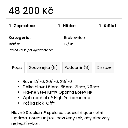
č
u
48 200 Kč
j
Měrná
e
cena:
m
Zeptat se
Hlídat
Sdílet
e
Kategorie
:
Brokovnice
Ráže
:
12/76
MAUSER
Položka byla vyprodána…
KŠILTOVKA
ZELENÁ
410
Popis
Související (8)
Podobné (8)
Diskuze
Kč
Ráže 12/76, 20/76, 28/70
Délka hlavní 61cm, 66cm, 71cm, 76cm
Hlavně Steelium® Optima Bore® HP
Optimachoke® High Performance
Pažba Kick-Off®
Hlavně Steelium® spolu se speciální geometrií
Optima-Bore® HP jsou navrženy tak, aby slibovaly
nejlepší výkon.