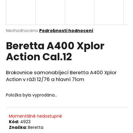
a
j
í
t
Průměrné
Neohodnoceno
Podrobnosti hodnocení
hodnocení
?
Beretta A400 Xplor
produktu
je
Action Cal.12
0,0
z
5
HLEDAT
hvězdiček.
Brokovnice samonabíjecí Beretta A400 Xplor
Action v ráži 12/76 a hlavní 71cm
D
Položka byla vyprodána…
o
p
o
Momentálně nedostupné
r
Kód:
4923
u
Značka:
Beretta