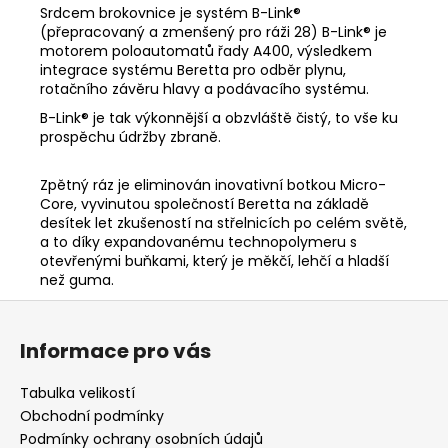
Srdcem brokovnice je systém B-Link®
(přepracovaný a zmenšený pro ráži 28) B-Link® je
motorem poloautomatů řady A400, výsledkem
integrace systému Beretta pro odběr plynu,
rotačního závěru hlavy a podávacího systému.
B-Link® je tak výkonnější a obzvláště čistý, to vše ku
prospěchu údržby zbraně.
Zpětný ráz je eliminován inovativní botkou Micro-
Core, vyvinutou společností Beretta na základě
desítek let zkušeností na střelnicích po celém světě,
a to díky expandovanému technopolymeru s
otevřenými buňkami, který je měkčí, lehčí a hladší
než guma.
Z
á
Informace pro vás
p
a
Tabulka velikostí
t
Obchodní podmínky
í
Podmínky ochrany osobních údajů