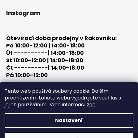
Instagram
Otevírací doba prodejny v Rakovníku:
Po 10:00-12:00 | 14:00-18:00
Út ----------| 14:00-18:00
St 10:00-12:00 | 14:00-18:00
Čt ----------| 14:00-18:00
Pá 10:00-12:00
tel: +420 603 320 859
Tento web používá soubory cookie. Dalším
email: terc-zbrane@seznam.cz
procházením tohoto webu vyjadřujete souhlas s
jejich používáním.. Více informací
zde
.
Nastavení
Vytvořil Shoptet
Copyright 2026
PROCHÁZKA | OUTDOOR - LOV
. Všechna