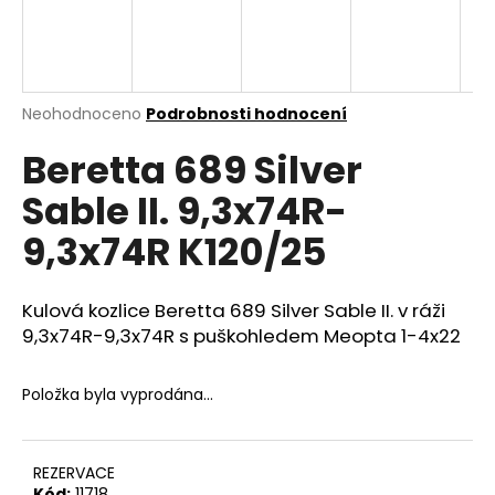
a
j
í
t
Průměrné
Neohodnoceno
Podrobnosti hodnocení
hodnocení
?
Beretta 689 Silver
produktu
je
Sable II. 9,3x74R-
0,0
z
9,3x74R K120/25
5
HLEDAT
hvězdiček.
Kulová kozlice Beretta 689 Silver Sable II. v ráži
9,3x74R-9,3x74R s puškohledem Meopta 1-4x22
D
o
Položka byla vyprodána…
p
o
r
u
REZERVACE
Kód:
11718