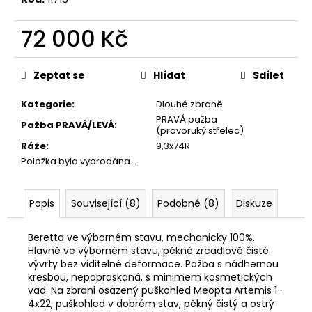
č
u
72 000 Kč
j
e
Měrná
m
cena:
Zeptat se
Hlídat
Sdílet
e
Kategorie
:
Dlouhé zbraně
NÁKRČNÍK
PRAVÁ pažba
Pažba PRAVÁ/LEVÁ
:
DEERHUNTER
(pravoruký střelec)
FLEECE
Ráže
:
9,3x74R
130
Položka byla vyprodána…
Kč
Popis
Související (8)
Podobné (8)
Diskuze
Beretta ve výborném stavu, mechanicky 100%.
Hlavně ve výborném stavu, pěkné zrcadlově čisté
vývrty bez viditelné deformace. Pažba s nádhernou
kresbou, nepopraskaná, s minimem kosmetických
vad. Na zbrani osazený puškohled Meopta Artemis 1-
4x22, puškohled v dobrém stav, pěkný čistý a ostrý