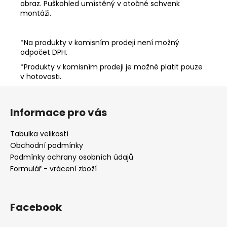
obraz. Puškohled umístěný v otočné schvenk
montáži.
*Na produkty v komisním prodeji není možný
odpočet DPH.
*Produkty v komisním prodeji je možné platit pouze
v hotovosti.
Z
á
Informace pro vás
p
a
Tabulka velikostí
t
Obchodní podmínky
í
Podmínky ochrany osobních údajů
Formulář - vrácení zboží
Facebook