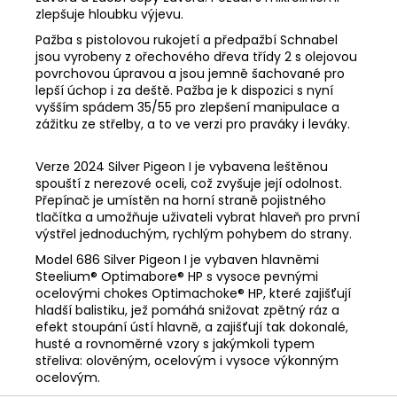
zlepšuje hloubku výjevu.
Pažba s pistolovou rukojetí a předpažbí Schnabel
jsou vyrobeny z ořechového dřeva třídy 2 s olejovou
povrchovou úpravou a jsou jemně šachované pro
lepší úchop i za deště. Pažba je k dispozici s nyní
vyšším spádem 35/55 pro zlepšení manipulace a
zážitku ze střelby, a to ve verzi pro praváky i leváky.
Verze 2024 Silver Pigeon I je vybavena leštěnou
spouští z nerezové oceli, což zvyšuje její odolnost.
Přepínač je umístěn na horní straně pojistného
tlačítka a umožňuje uživateli vybrat hlaveň pro první
výstřel jednoduchým, rychlým pohybem do strany.
Model 686 Silver Pigeon I je vybaven hlavněmi
Steelium® Optimabore® HP s vysoce pevnými
ocelovými chokes Optimachoke® HP, které zajišťují
hladší balistiku, jež pomáhá snižovat zpětný ráz a
efekt stoupání ústí hlavně, a zajišťují tak dokonalé,
husté a rovnoměrné vzory s jakýmkoli typem
střeliva: olověným, ocelovým i vysoce výkonným
ocelovým.