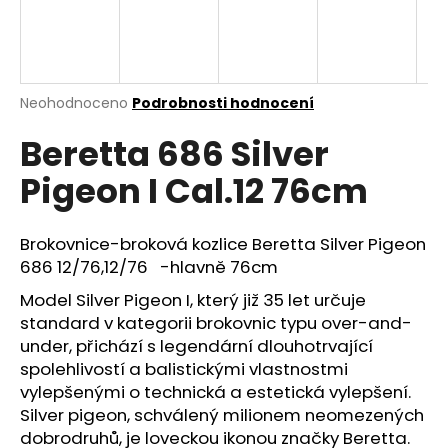
a
j
í
t
Průměrné
Neohodnoceno
Podrobnosti hodnocení
hodnocení
?
Beretta 686 Silver
produktu
je
Pigeon I Cal.12 76cm
0,0
z
5
HLEDAT
hvězdiček.
Brokovnice-broková kozlice Beretta Silver Pigeon
686 12/76,12/76 -hlavně 76cm
Model Silver Pigeon I, který již 35 let určuje
D
standard v kategorii brokovnic typu over-and-
o
under, přichází s legendární dlouhotrvající
p
spolehlivostí a balistickými vlastnostmi
o
vylepšenými o technická a estetická vylepšení.
r
Silver pigeon, schválený milionem neomezených
u
dobrodruhů, je loveckou ikonou značky Beretta.