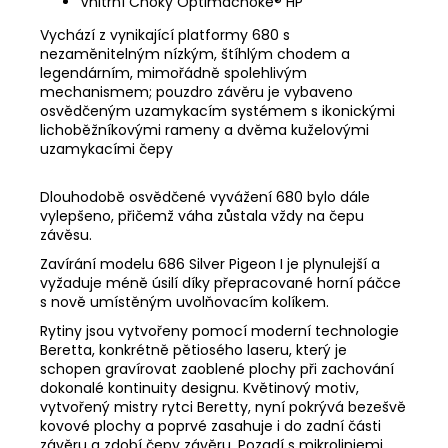
Vnitřní Choky Optimachoke® HP
Vychází z vynikající platformy 680 s
nezaměnitelným nízkým, štíhlým chodem a
legendárním, mimořádně spolehlivým
mechanismem; pouzdro závěru je vybaveno
osvědčeným uzamykacím systémem s ikonickými
lichoběžníkovými rameny a dvěma kuželovými
uzamykacími čepy
Dlouhodobě osvědčené vyvážení 680 bylo dále
vylepšeno, přičemž váha zůstala vždy na čepu
závěsu.
Zavírání modelu 686 Silver Pigeon I je plynulejší a
vyžaduje méně úsilí díky přepracované horní páčce
s nově umístěným uvolňovacím kolíkem.
Rytiny jsou vytvořeny pomocí moderní technologie
Beretta, konkrétně pětiosého laseru, který je
schopen gravírovat zaoblené plochy při zachování
dokonalé kontinuity designu. Květinový motiv,
vytvořený mistry rytci Beretty, nyní pokrývá bezešvě
kovové plochy a poprvé zasahuje i do zadní části
závěru a zdobí čepy závěru. Pozadí s mikroliniemi