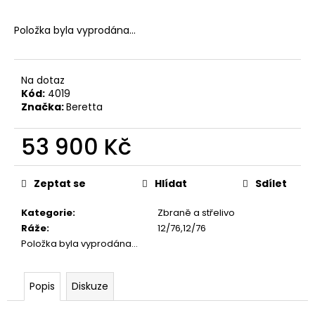
č
u
Položka byla vyprodána…
j
e
m
e
Na dotaz
Kód:
4019
Značka:
Beretta
MAUSER
PLETENÁ
53 900 Kč
ČEPICE
650
Měrná
Kč
cena:
Zeptat se
Hlídat
Sdílet
Kategorie
:
Zbraně a střelivo
Ráže
:
12/76,12/76
Položka byla vyprodána…
Popis
Diskuze