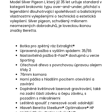
Model Silver Pigeon I, který již 35 let určuje standard v
kategorii brokovnic typu over-and-under, přichází s
legendární dlouhotrvající spolehlivostí a balistickými
vlastnostmi vylepšenými o technická a estetická
vylepšení. Silver pigeon, schválený milionem
neomezených dobrodruhů, je loveckou ikonou
značky Beretta.
Botka pro zpětný ráz Extralight®
Upravená pažba s vyšším spádem: 35/55
Nastavitelná pažba B-Fast® dostupná u verze
Sporting
Ořechové dřevo s povrchovou úpravou olejem
třídy 2
76mm komora
Horní páčka s hladším pocitem otevírání a
zavírání
Doplněné květinové laserové gravírování, také
na zadní části závěru a čepu závěru, s
pozadím s mikroliniemi
Leštěná spoušť z nerezové oceli: odolnější
Hlaveň Beretta Steelium® Optimabore® HP