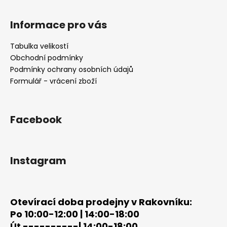
Z
á
Informace pro vás
p
a
Tabulka velikostí
t
Obchodní podmínky
í
Podmínky ochrany osobních údajů
Formulář - vrácení zboží
Facebook
Instagram
Otevírací doba prodejny v Rakovníku:
Po 10:00-12:00 | 14:00-18:00
Út ----------| 14:00-18:00