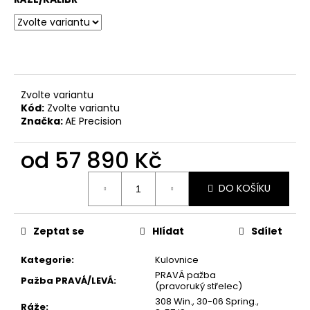
č
u
j
e
m
e
Zvolte variantu
Kód:
Zvolte variantu
AIMPOINT
Značka:
AE Precision
GUMOVÁ
KULIČKA
od
57 890 Kč
NA
ZÁVĚR
ORANŽOVÁ
Měrná
DO KOŠÍKU
cena:
300
Kč
Zeptat se
Hlídat
Sdílet
Kategorie
:
Kulovnice
PRAVÁ pažba
Pažba PRAVÁ/LEVÁ
:
(pravoruký střelec)
308 Win., 30-06 Spring.,
Ráže
: