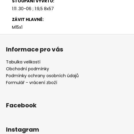
STOUPÁNÍ VÝVRTU
:
1:11 .30-06 ; 1:9,5 8x57
ZÁVIT HLAVNĚ
:
M15x1
Z
á
Informace pro vás
p
a
Tabulka velikostí
t
Obchodní podmínky
í
Podmínky ochrany osobních údajů
Formulář - vrácení zboží
Facebook
Instagram