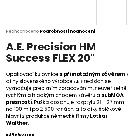
a
j
í
t
Průměrné
Neohodnoceno
Podrobnosti hodnocení
hodnocení
?
A.E. Precision HM
produktu
je
Success FLEX 20"
0,0
z
5
HLEDAT
hvězdiček.
Opakovací kulovnice
s přímotažným závěrem
z
dílny slovenského výrobce AE Precision se
vyznačuje precizním zpracováním, neuvěřitelně
rychlým a hladkým chodem závěru a
subMOA
D
přesností
. Puška dosahuje rozptylu 21 - 27 mm
o
na 100 m i po 2 500 ranách, a to díky špičkové
p
hlavni z produkce německé firmy
Lothar
o
Walther
.
r
u
RÁŽE/KALIBR