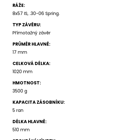
RÁŽE
:
8x57 IS
,
.30-06 Spring.
TYP ZÁVĚRU
:
Přímotažný závěr
PRŮMĚR HLAVNĚ
:
17 mm
CELKOVÁ DÉLKA
:
1020 mm
HMOTNOST
:
3500 g
KAPACITA ZÁSOBNÍKU
:
5 ran
DÉLKA HLAVNĚ
:
510 mm