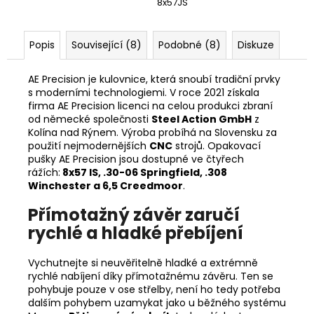
8x57JS
Popis
Související (8)
Podobné (8)
Diskuze
AE Precision je kulovnice, která snoubí tradiční prvky
s moderními technologiemi. V roce 2021 získala
firma AE Precision licenci na celou produkci zbraní
od německé společnosti
Steel Action GmbH
z
Kolína nad Rýnem. Výroba probíhá na Slovensku za
použití nejmodernějších
CNC
strojů. Opakovací
pušky AE Precision jsou dostupné ve čtyřech
rážích:
8x57 IS, .30-06 Springfield, .308
Winchester a 6,5 Creedmoor
.
Přímotažný závěr zaručí
rychlé a hladké přebíjení
Vychutnejte si neuvěřitelně hladké a extrémně
rychlé nabíjení díky přímotažnému závěru. Ten se
pohybuje pouze v ose střelby, není ho tedy potřeba
dalším pohybem uzamykat jako u běžného systému