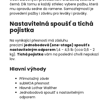
černá. Dík tomu si každý střelec vybere pažbu, která
mu opravdu sedne do ramene. Samozřejmostí je
provedení pažby i závěru pro leváky i praváky.
Nastavitelná spoušť a tichá
pojistka
Na vynikající přesnosti má zásluhu
precizní
jednobodová (one-stage) spoušť s
nastavitelným odporem
1,4 - 4,5 lb (cca 0,6 - 2
kg).
Tichá pojistka
vám na poslední chvíli nepokazí
lov.
Hlavní výhody
Přímotažný závěr
subMOA přesnost
Hlavně Lothar Walther
Jednobodová spoušť s nastavitelným
odporem