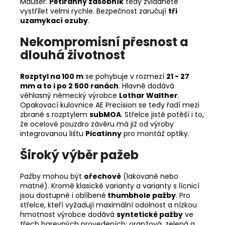
Mauser.
Pětiranný zásobník
tedy zvládnete
vystřílet velmi rychle. Bezpečnost zaručují
tři
uzamykací ozuby
.
Nekompromisní přesnost a
dlouhá životnost
Rozptyl na 100 m
se pohybuje v rozmezí
21 - 27
mm a to i po 2 500 ranách
. Hlavně dodává
věhlasný německý výrobce
Lothar Walther
.
Opakovací kulovnice AE Precision se tedy řadí mezi
zbraně s rozptylem
subMOA
. Střelce jistě potěší i to,
že ocelové pouzdro závěru má již od výroby
integrovanou lištu
Picatinny
pro montáž optiky.
Široký výběr pažeb
Pažby mohou být
ořechové
(lakované nebo
matné). Kromě klasické varianty a varianty s lícnicí
jsou dostupné i oblíbené
thumbhole pažby
. Pro
střelce, kteří vyžadují maximální odolnost a nízkou
hmotnost výrobce dodává
syntetické pažby
ve
třech barevných provedeních: oranžová, zelená a